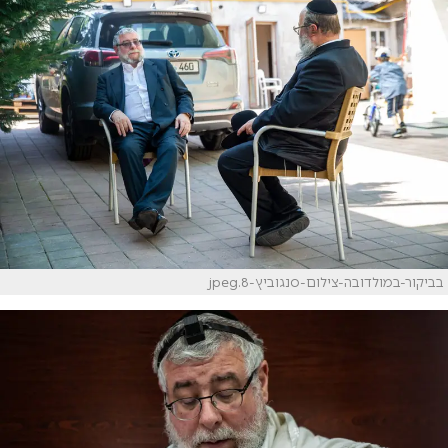
בביקור-במולדובה-צילום-סנגוביץ-8.jpeg