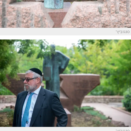
סנגוביץ'
סנגוביץ'