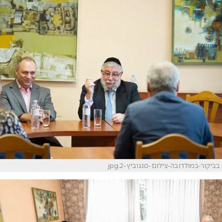
בביקור-במולדובה-צילום-סנגוביץ-2.jpg