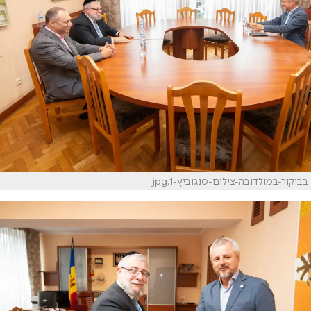
בביקור-במולדובה-צילום-סנגוביץ-1.jpg