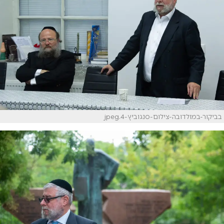
בביקור-במולדובה-צילום-סנגוביץ-4.jpeg