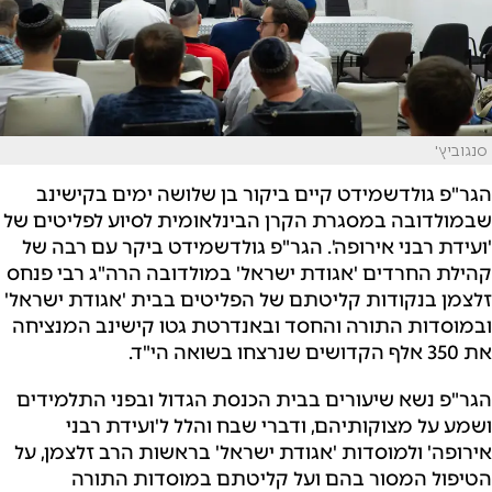
סנגוביץ'
הגר"פ גולדשמידט קיים ביקור בן שלושה ימים בקישינב
שבמולדובה במסגרת הקרן הבינלאומית לסיוע לפליטים של
'ועידת רבני אירופה'. הגר"פ גולדשמידט ביקר עם רבה של
קהילת החרדים 'אגודת ישראל' במולדובה הרה"ג רבי פנחס
זלצמן בנקודות קליטתם של הפליטים בבית 'אגודת ישראל'
ובמוסדות התורה והחסד ובאנדרטת גטו קישינב המנציחה
את 350 אלף הקדושים שנרצחו בשואה הי"ד.
הגר"פ נשא שיעורים בבית הכנסת הגדול ובפני התלמידים
ושמע על מצוקותיהם, ודברי שבח והלל ל'ועידת רבני
אירופה' ולמוסדות 'אגודת ישראל' בראשות הרב זלצמן, על
הטיפול המסור בהם ועל קליטתם במוסדות התורה