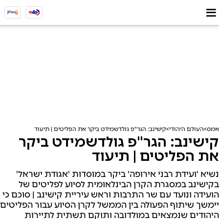
אמס
העולם היהודי
קישינב: הגר"פ גולדשמידט ביקר את הפליטים | תיעוד
קישינב: הגר"פ גולדשמידט ביקר
את הפליטים | תיעוד
נשיא 'ועידת רבני אירופה' ביקר במוסדות 'אגודת ישראל'
בקישינב במסגרת הקרן הבינלאומית לסיוע לפליטים של
הועידה ונועד עם שר התרבות וראש עיריית קישינב | סוכם כי
יימשך שיתוף הפעולה בין הממשל לקרן הסיוע עבור הפליטים
היהודים שנמצאים במולדובה ותוקם תשתית לתיירות