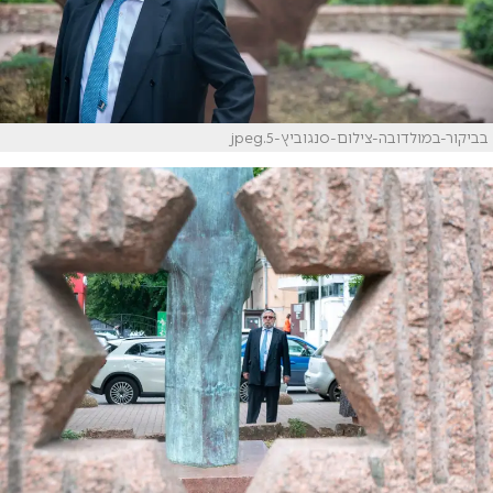
בביקור-במולדובה-צילום-סנגוביץ-5.jpeg