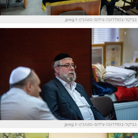
בביקור-במולדובה-צילום-סנגוביץ-1.jpeg
בביקור-במולדובה-צילום-סנגוביץ-3.jpeg