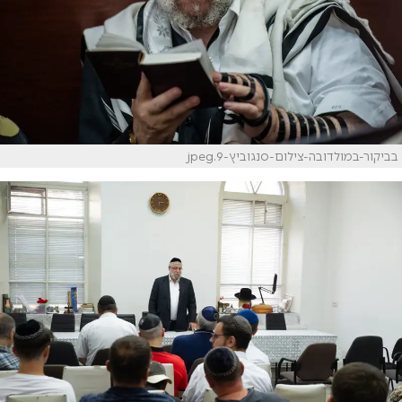
בביקור-במולדובה-צילום-סנגוביץ-9.jpeg