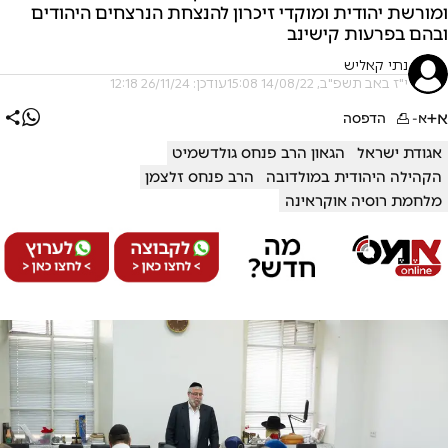
ומורשת יהודית ומוקדי זיכרון להנצחת הנרצחים היהודים
ובהם בפרעות קישינב
נתי קאליש
י"ז באב תשפ"ב, 14/08/22 15:08
עודכן: 26/11/24 12:18
א+
א-
הדפסה
אגודת ישראל
הגאון הרב פנחס גולדשמיט
הקהילה היהודית במולדובה
הרב פנחס זלצמן
מלחמת רוסיה אוקראינה