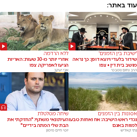
עוד באתר:
'ישיבת בין הזמנים'
ללא הרדמה
שידור בלעדי ויוצא דופן: כך נראה
אחרי יותר מ-30 שעות: האריות
מושב בית דין • צפו
הגיעו לאפריקה. צפו
הרב נחום נוסבכר
אבי יעקב
אסונות בין הזמנים
שיחה מטלטלת
נכדי ראש הישיבה: אח ואחות טבעו
העיתונאי משתף: "החזקתי את
למוות באגם
הבת שלי המתה בידיים"
נתי קאליש
יוסי חיים מימון