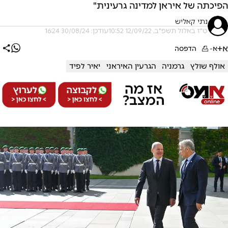
הפיכתה של איראן למדינה גרעינית"
נתי קאליש
ט"ז באלול תשפ"ב, 12/09/22 10:52
עודכן: 30/08/24 16:24
א+
א-
הדפסה
אולף שולץ
גרמניה
הגרעין האיראני
יאיר לפיד