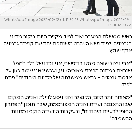
WhatsApp Image 2022-09-12 at 12.30.23|WhatsApp Image 2022-09-
12 at 12.30.22
ראש ממשלת המעבר יאיר לפיד מקיים היום ביקור מדיני
בגרמניה. לפיד נשא הצהרה משותפת יחד עם קנצלר גרמניה
אולף שולץ.
"אבי ניצול שואה מגטו בודפשט, אני נכדו של בלה למפל
שנרצח במחנה הריכוז מאוטהאוזן, ועכשיו אני עומד כאן על
אדמת גרמניה – כראש ממשלתה של מדינת היהודים" פתח
לפיד.
"מאוחר יותר היום, הקנצלר ואני ניסע לווילה ואנזה, המקום
שבו התכנסה ועידת ואנזה המפורסמת, שבה תוכנן "הפתרון
הסופי לבעיית היהודים", ובעקבות הוועידה הוקמו מחנות
ההשמדה"