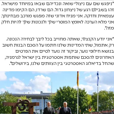
"ניפגש שם עם ניצולי שואה ונכדיהם שבאו במיוחד מישראל.
זהו בשבילם רגע של ניצחון גדול. הם שרדו, הם הקימו מדינה
עצמאית וחזקה. אני מניח אדוני שזה מפגש מורכב מבחינתך.
אני מלא הערכה לאומץ המוסרי שלך ולנכונות שלך להיות חלק
מזה".
"אני יודע הקנצלר, שאתה מחוייב בכל ליבך לבחירה הנכונה.
רק אתמול, שתי המדינות שלנו חתמו על הסכם הבנות חשוב
בנושא חילופי נוער, וביקור זה נועד לסיים את הפרטים
האחרונים להסכם שותפות אסטרטגית בין ישראל לגרמניה,
שהחל בדיאלוג האסטרטגי בין הצוותים שלנו, בירושלים".