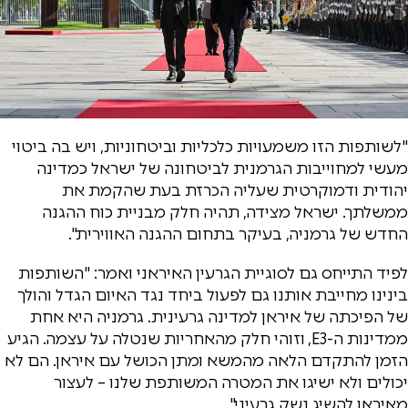
"לשותפות הזו משמעויות כלכליות וביטחוניות, ויש בה ביטוי
מעשי למחוייבות הגרמנית לביטחונה של ישראל כמדינה
יהודית ודמוקרטית שעליה הכרזת בעת שהקמת את
ממשלתך. ישראל מצידה, תהיה חלק מבניית כוח ההגנה
החדש של גרמניה, בעיקר בתחום ההגנה האווירית".
לפיד התייחס גם לסוגיית הגרעין האיראני ואמר: "השותפות
בינינו מחייבת אותנו גם לפעול ביחד נגד האיום הגדל והולך
של הפיכתה של איראן למדינה גרעינית. גרמניה היא אחת
ממדינות ה-E3, וזוהי חלק מהאחריות שנטלה על עצמה. הגיע
הזמן להתקדם הלאה מהמשא ומתן הכושל עם איראן. הם לא
יכולים ולא ישיגו את המטרה המשותפת שלנו – לעצור
מאיראן להשיג נשק גרעיני".