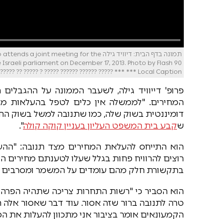
תמונה בדף הבית: דיוויד גילה  meeting for the
sraeli parliament on December 17, 2013. Photo by Flash 90
*** Local Caption *** ????? ?????? ?????? ????? ? ????? ?? ????? ?????? ?????? ???? ????? ?????? ?? ???? ??????? ??????? ??????? ?????? ????
פרופ' דייוויד גילה, לשעבר הממונה על ההגבלים
המחירים. "לממשלה אין כלים לטפל בהעלאות מ
דומיננטית בשוק שלה, כמו שתנובה למשל בשוק החלב 
ש
קבע בית המשפט העליון בעניין קוקה קולה
".
הוא התייחס להעלאת המחירים מצד תנובה: "ההע
רוצים להרוויח פחות בגלל שעלו לטענתם מחירים הג
בתקשורת חלק מהם עומדים על המשמר ומסרבים להעל
הוא הסביר כי "רשות התחרות צריכה שתהיה הפרה ש
טרה לתנובה ברור שזה אסור. עוד דבר שאסור אלה
הקמעונאים אומר בציבור אני מתכוון להעלות את המ