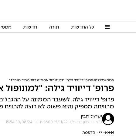
כל החדשות
תורה
חדשות
אמסי
אמס
כלכלה
פרופ' דייוויד גילה: "למונופול אסור לגבות מחיר מופרז"
פרופ' דייוויד גילה: "למונופול
פרופ' דייוויד גילה, לשעבר הממונה על ההגבלים
מרוויחה מספיק והיא פשוט לא רוצה להרוויח פ
ישראל רובין
כ"א בחשוון תשפ"ג, 15/11/22 16:00
עודכן: 30/08/24 15:54
א+
א-
הדפסה