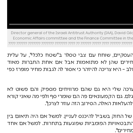
Director general of the Israeli Antitrust Authority (IAA), David Gilo attends a joint
Economic Affairs committee and the Finance Committee in the I
 העסקיים, שוחח עם צבי טסלר ב"שטח כלכלי", על עלית
חירים שהן לא מתואמות אבל אם אחת החברות מאוד
– היא צריכה להיזהר כי אסור לה לגבות מחיר מופרז כפי
רכה שלי היא גם שהם מרוויחים מספיק והם פשוט לא
לם. גם הקמעונאים פה הם שומרי סף ולפי מה שאני קורא
אות האלה. הסירוב הזה עוזר לצרכן".
ל החוק בשביל להיכנס לעניין. למשל אם היה תיאום בין
 התבטאויות הפומביות שפוגעות בתחרות. למשל אם אחד
חירים".