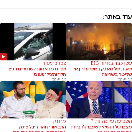
עוד באתר:
עשן כבד באזור BIG
צפו בתיעוד
שעות של מאבק באש: עדיין אין
שניות מהאסון: השוטרים ניפצו
שליטה בשריפה
חלון והצילו פעוט
אבי יעקב
אבי יעקב
השפיעה על כהונתו?
מרתק
מצבו של הנשיא לשעבר ג'ו ביידן
הרב אורי זוהר קיבל פתק