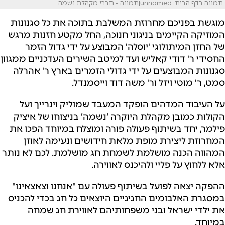
תמונה בדף הבית: unnamed|תמונה - חברי מקהלת נשמה
מוגשת בפניכם מחרוזת המשלבת בתוכה את כל סגנונות
המוזיקה הקיימים בניגוני חנוכה, החל מקטע חזנות מרגש
של החזן המיתולוגי 'יוסלה' המבוצע על ידי גדול הזמר
החסידי ר' דודי קאליש ועד למיטב השירים העדכניים ממגוון
סגנונות המבוצעים על ידי גדולי הזמרים בארץ ר' אהרלה
סמט, ר' מוטי ויזל ור' משה דוד וייסמנדל.
על העיבוד המדהים הופקד המעבד שמוליק וינרייך ועל
הקולות כמובן מקהלת היוקרה ‘נשמה’ בניצוחו של איציק
פילמר, יחד בשיתוף פעולה פורה ומוצלח במיוחד הפכו את
המחרוזת ליצירת מופת מלאת חידושים ונעימה לאוזן
המהווה הכנה מושלמת לשמחת חג מושלמת. לכם לא נותר
אלא ללחוץ על פליי ולהיכנס לאווירה.
ההפקה יצאה לפועל בשיתוף פעולה עם "אנחנו וצאצאינו"
במסגרת האלבומים החגיגיים היוצאים כל חג בכדי להכניס
את ילדי ישראל ובני משפחותיהם לאווירת חג שמחה
במיוחד.