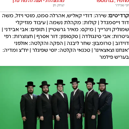
מחמיר; בנו מספר
מהמנהלת - וענה לה מול כולן
יוני שניידר
יצחק חן
קרדיטים:
שירה: דודי קאליש, אהרלה סמט, מוטי ויזל, משה
דוד וייסמנדל | קולות: מקהלת נשמה | עיבוד מוזיקלי
שמוליק וינרייך | מיקס: מאיר גרשטיין | תופים: אבי אבידני |
גיטרות: אבי סינגולדה | סקסופון: דור אסרף | חצוצרות: רפי
דוידוב | טרומבון: שחר ליבנה | הפקה והקלטה: אולפני
'אנחנו וצאצאינו' | טכנאי הקלטה: יוסי שפיגלר | יח"צ ומדיה:
בעריש פילמר