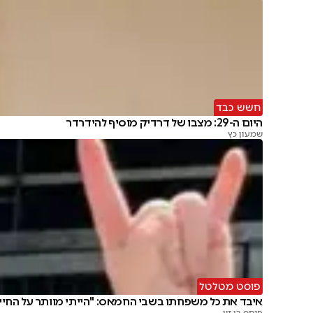
חשש כבד
היום ה-29: מצבו של דרדיק מוסיף להידרדר
שמעון כץ
פוסט מטלטל
איבד את כל משפחתו בשבי החמאס: "הייתי מוותר על החיי