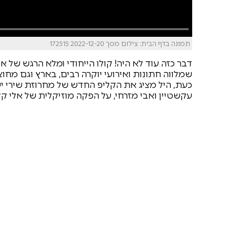
תמונה בדף הבית: צילום מסך 2022-12-20 172515
דבר כזה עוד לא היה! קולו הייחודי ומלא הרגש של א
שמלווה חתונות ואירועי יוקרה רבים, בארץ וגם מחוצ
כעת, היל מציג את הקליפ החדש של מחרוזת שירי ישי
עקשטיין ואבי מזרחי, על הפקה מוזיקלית של אלי קליין