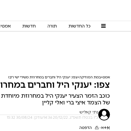
כל החדשות
תורה
חדשות
אמסי
אמס
במת המוזיקה
צפו: יענקי היל וחברים במחרוזת משירי ישי ריבו
צפו: יענקי היל וחברים במחרוז
כוכב הזמר הצעיר יענקי היל במחרוזת מיוחדת ש
של הצמד איצי ברי ואלי קליין
נתי קאליש
כ"ו בכסלו תשפ"ג, 20/12/22 14:36
עודכן: 30/08/24 15:32
א+
א-
הדפסה