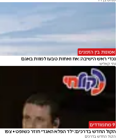
פנחס בן זיו
אסונות בין הזמנים
נכדי ראש הישיבה: אח ואחות טבעו למוות באגם
נתי קאליש
9 מתמודדים
הקול החדש בדרכים: ילד הפלא האגדי חוזר כשופט • צפו
הקול החדש בדרכים