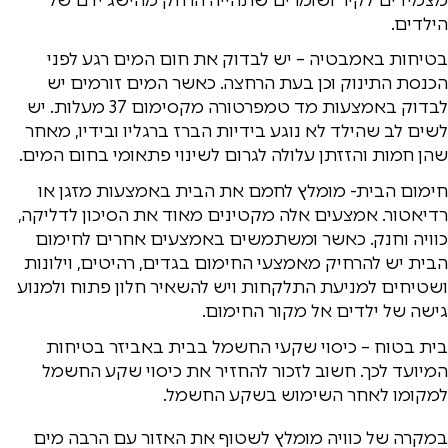
הילדים.
בטיחות באמבטיה – יש לבדוק את חום המים רגע לפני
הכנסת התינוק וכן בעת הרחצה. כאשר המים זורמים יש
לבדוק באמצעות מד טמפרטורה מקסימום 37 מעלות. יש
לשים לב שהילד לא נוגע בידיות הברז ברגליו ובידיו, מאחר
שהן חמות והזזתן עלולה לגרום לשינוי פתאומי בחום המים.
חימום הבית- מומלץ לחמם את הבית באמצעות מזגן או
רדיאטור. אמצעים אלה מקטינים מאוד את הסיכון לדליקה,
כוויה וחנק. כאשר ומשתמשים באמצעים אחרים לחימום
הבית יש להרחיק מאמצעי החימום בגדים, רהיטים, וילונות
ושטיחים למניעת התלקחות ויש להשאיר חלון פתוח ולמנוע
גישה של ילדים אל מקור החימום.
בית בטוח – כיסוי שקעי החשמל בבית באביזר בטיחות
המיועד לכך. חשוב לזכור להחזיר את כיסוי שקע החשמל
למקומו לאחר השימוש בשקע החשמל.
במקרה של כוויה מומלץ לשטוף את האזור עם הרבה מים