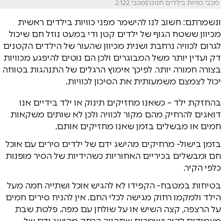
מכבי כוויות בילדים חנוכה|מכבי 2.1.22
ונשמרתם: חשוב לנו להישמר מפני כוויות בילדים ראשית
מכיוון ששטח הגוף של ילדים קטן ודי במעט נוזל חם שיכול
לגרום לכוויה נרחבת ושנית מכיוון שהעור של הילדים הקטנים
דק ועדין יותר משל המבוגרים ולכן הם נוטים להיפגע מכוויות
בצורה חמורה יותר. לפיכך אימוץ הרגלים של התנהגות בטוחה
יכול לצמצם משמעותית את הסיכון לכוויות.
בהחזקת ילד – כשאנו מחזיקים תינוק או ילד בידיים אנו
דואגים להרחיק מהם מקור לכוויה ולכן לא שותים משקאות
חמים או מבשלים בזמן שאנו מחזיקים אותם.
בזמן בישול- מרחיקים מהישג ידם של ילדים סירים עם אוכל
חם ומבשלים בכיריים האחוריות כשהידיות של הסיר מופנות
כלפי הקיר.
בטיחות במטבח- הקפידו לא להגיש אוכל ושתייה חמה מעל
הילד ולמקמו רחוק מגישה לכלי החם. אין להניח סירים חמים
על הרצפה, קצה השיש או על שולחן עם מפה. פלטת שבת
מצמידים לקיר ושומרים שתהייה הרחק מהישג ידם של