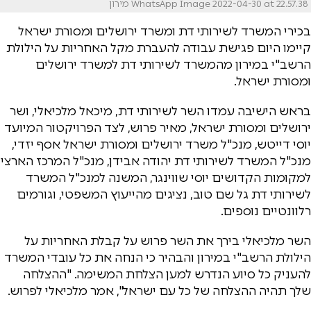
WhatsApp Image 2022-04-30 at 22.57.38 מירון
בכירי המשרד לשירותי דת ומשרד ירושלים ומסורת ישראל
קיימו היום פגישת עבודה להעברת מקל האחריות על הילולת
הרשב"י במירון מהמשרד לשירותי דת למשרד ירושלים
ומסורת ישראל.
בראש הישיבה עמדו השר לשירותי דת, מיכאל מלכיאלי, ושר
ירושלים ומסורת ישראל, מאיר פרוש, לצד הפרויקטור המיועד
יוסי דייטש, מנכ"ל משרד ירושלים ומסורת ישראל אסף יזדי,
מנכ"ל המשרד לשירותי דת יהודה אבידן, מנכ"ל המרכז הארצי
למקומות הקדושים יוסי שווינגר, המשנה למנכ"ל המשרד
לשירותי דת גל שם טוב, נציגים מהייעוץ המשפטי, וגורמים
רלוונטיים נוספים.
השר מלכיאלי בירך את השר פרוש על קבלת האחריות על
הילולת הרשב"י במירון והבהיר כי הנחה את כל עובדי המשרד
להעניק כל סיוע הנדרש למען הצלחת המשימה. "ההצלחה
שלך תהיה ההצלחה של כל עם ישראל", אמר מלכיאלי לפרוש.