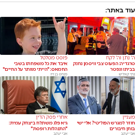
עוד באתר:
ה' נתן וה' לקח
פוסט מטלטל
טרגדיה: הפעוט צבי וויסמן נחנק
איבד את כל משפחתו בשבי
בביתו ונפטר
החמאס: "הייתי מוותר על החיים"
נתי קאליש
פנחס בן זיו
מעניין
אחרי פסק הדין
חוזר למגרש הפוליטי? אלי ישי
גיא פלג משתלח ביצחק עמית:
בוחן חיבורים
"התנהלות רופסת"
אבי יעקב
אבי יעקב