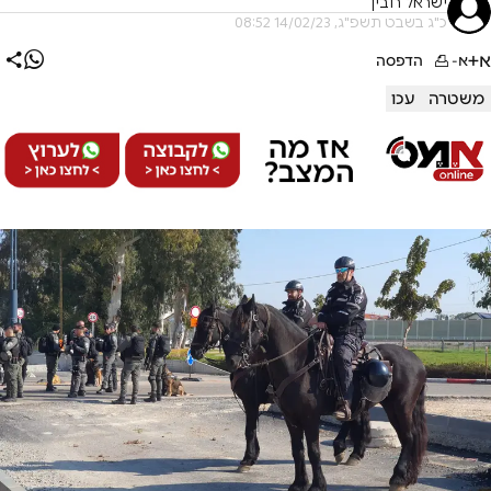
ישראל רובין
כ"ג בשבט תשפ"ג, 14/02/23 08:52
א+
א-
הדפסה
משטרה
עכו