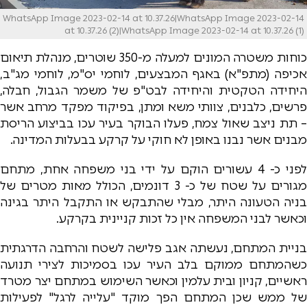
WhatsApp Image 2023-02-14 at 10.37.26|WhatsApp Image 2023-02-14
at 10.37.26 (2)|WhatsApp Image 2023-02-14 at 10.37.26 (1)
כוחות משטרה המונים למעלה מ-350 שוטרים, מנהלת תיאום
אכיפה (מתפ"א) באגף המבצעים, לוחמי יס"מ, לוחמי מג"ב,
היחידה הטקטית והיחידה לבט"פ של משמר הגבול, חבלה,
פרשים, כלבנים, צוותי משא ומתן, בפיקוד מפקד מרחב אשר
– תת ניצב שאול צמח, פעלו הבוקר בעיר עכו בביצוע הריסת
מבנים אשר נבנו באופן לא חוקי על קרקע בבעלות המדינה.
לפני כ- 4 עשורים הוקם על ידי בני משפחה אחת, מתחם
מגורים על שטח של כ- 3 דונמים, הכולל מאות מטרים של
בניה הטעונה היתר, מבלי שהתבקש או התקבל היתר בגינה
וכאשר לבני המשפחה אין כל זכות קניינית בקרקע.
בניית המתחם, נעשתה אגב פלישה לשטח והרחבה הדרגתית
כשהמתחם ממוקם בלב העיר עכו בסמיכות לצירי תנועה
ראשיים, קניון ובית עלמין וכאשר השימוש במתחם יצר מטרד
של ממש שכן המתחם הפך מוקד "עלייה לרגל" לפעילות