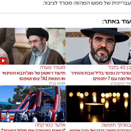
עבריינית של ממש המהווה מטרד לציבור.
עוד באתר:
בן 45 בלבד
מעורר סערה
טרגדיה: נפטר בליל שבת והותיר
תיעוד ראשון של מוג'תבא חמינאי
אלמנה עם 7 יתומים
או הונאת AI? צפו ושפטו
אלי יעקובוביץ
פנחס בן זיו
במהלך חופשה
אלעד כמרקחה
טרגדיה קשה: נכדו של הרב ארוש
"רואים בחומרה את חילול השבת":