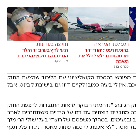
רגע לפני המראה
חולצה בעדינות
ברומא זעמו: יהודי ירד
רגעי לחץ בערב: יד הילד
מהמטוס כדי לא לחלל את
הסתבכה במקצף המתכת
השבת
אבי יעקב
פנחס בן זיו
כום מפורש בהסכם הקואליציוני עם הליכוד שהצעת החוק
 אין לי בעיה כמובן לקיים דיון גם בישיבת קבינט, אבל
ק הגיבה: "נדהמתי הבוקר לראות התנגדות להצעת החוק
בה מחבלים רוצחים עם דם על הידיים משתחררים לאחר
 ובנעימים. במהלך משפטם של רוצחי בעלי שולי הר-מלך
וז ואמר: "לא אכפת לי כמה שנות מאסר תגזרו עלי, תכף