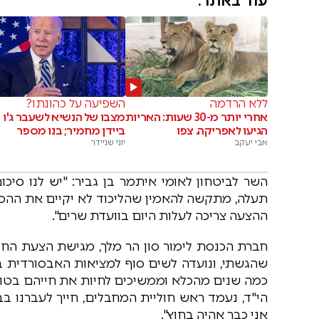
עוד באתר:
ללא הרדמה
השפיעה על כהונתו?
אחרי יותר מ-30 שעות: האריות
מצבו של הנשיא לשעבר ג'ו
הגיעו לאפריקה. צפו
ביידן מחמיר; בנו מספר
אבי יעקב
יוני שניידר
השר לביטחון לאומי איתמר בן גביר: "יש לנו סי
תעלה, מתקשה להאמין שהליכוד לא יקיים את ההסכם.
ההצעה צריכה לעלות היום בוועדת שרים".
חברת הכנסת לימור סון הר מלך, מגישת הצעת החו
שהגשתי, ונועדה לשים סוף למציאות האבסורדית 
כמה שנים מהכלא וממשיכים לחיות את חייהם בטוב
הי"ד, נעמד ראש חוליית המחבלים, חייך לעברנו בב
אני כבר אהיה בחוץ".