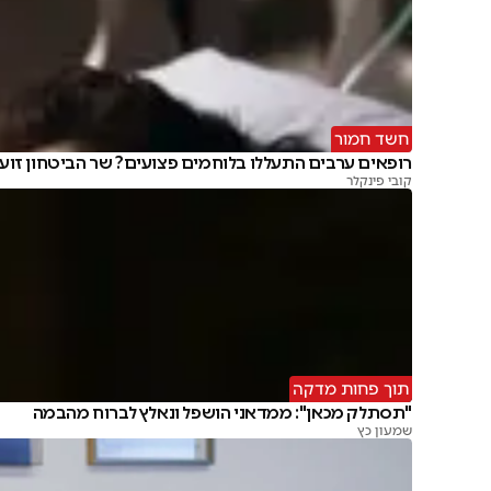
חשד חמור
רופאים ערבים התעללו בלוחמים פצועים? שר הביטחון זוע
קובי פינקלר
תוך פחות מדקה
"תסתלק מכאן": ממדאני הושפל ונאלץ לברוח מהבמה
שמעון כץ