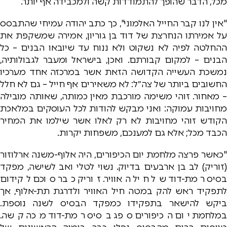
מכל, הדבר שהופך להתמודדות קשה ולמכבידה אף יותר.
"אין לנו קבר החייל האלמוני", כך כתב יהודה עמיחי שהתבסס
על אמירתו הנחרצת של דוד בן גוריון, אמירה שמשקפת את
ההחלטה לפיה לא נשקוט ולא ננוח עד שיובאו הבנים – כל
הבנים – למקום קבורתם. ואכן, בישראל ומעבר לגבולותיה,
נמשכת העשייה הקדושה הזאת אשר במרכזה אחד מערכיו
החשובים ביותר של צה״ל: לא משאירים אף חייל – גם לא חלל
– מאחור. זוהי משימה מורכבת מאין כמותה, שאותה מובילה
מחויבות עמוקה: ואני מבקש להודות לכל העוסקים במלאכת
הקודש זוהי מחויבות לא רק לאלו אשר שילמו את המחיר
הכבד מכל; אלא גם למענכם, משפחות יקרות.
"כאשר פרצה מלחמת יום הכיפורים, היה אלוף-משנה ארלוזור
(זוריק) לב בן ארבעים בדיוק. נשוי לטלי ואב לשישה, מפקד
בסיס רמת-דוד של חיל האוויר. זוריק כבר סוכם לקידום
לתפקיד ראש להק במטה חיל האוויר ולדרגת תת-אלוף, אך
ביקש להישאר בתפקידו כמפקד הבסיס לשנה נוספת.
במלחמת יום הכיפורים ספג בסיס רמת-דוד מכה קשה.