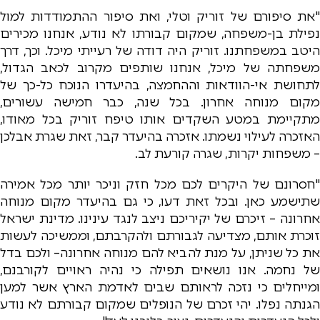
"את סיפורם של זוריק וטלי, ואת סיפור ההתמודדות למול
נפילת בן-משפחה, שמקום קבורתו לא נודע, אנחנו מכירים
היטב במשפחתנו. זוריק היה דודה של רעייתי מיכל. וכך, דרך
משפחתה של מיכל, אנחנו שותפים מקרוב לכאב הגדול,
לתחושת אי-הוודאות וההחמצה, בהיעדרו הנוכח כל-כך של
מקום מנוחה אחרון. בכל שנה, כבר חמישה עשורים,
מתקיימת במטע השקדים אותו טיפח זוריק בכל מאודו,
האזכרה לעילוי נשמתו. אזכרה בהיעדר קבר, זאת שגרת אבלכן
– משפחות יקרות, שגרה קורעת לב.
"חסרונם של היקרים לכם מכל חזק וניכר יותר מכל אמירה
שתישמע כאן. ובכל זאת דעו, כי גם בהיעדר מקום מנוחה
אחרונה – זיכרם של יקיריכם ניצב לנגד עינינו. מדינת ישראל
זוכרת אותם, מצדיעה לגבורתם ולהקרבתם, וממשיכה לעשות
את כל שניתן, על מנת להביא להם מנוחה אחרונה– ולכם בדל
של נחמה. אנו נושאים תפילה כי נהיה ראויים לקורבנם,
ומייחלים כי נזכה לראותם שבים לאדמת הארץ אשר למען
הגנתה נפלו. יהי זכרם של הנופלים שמקום קבורתם לא נודע