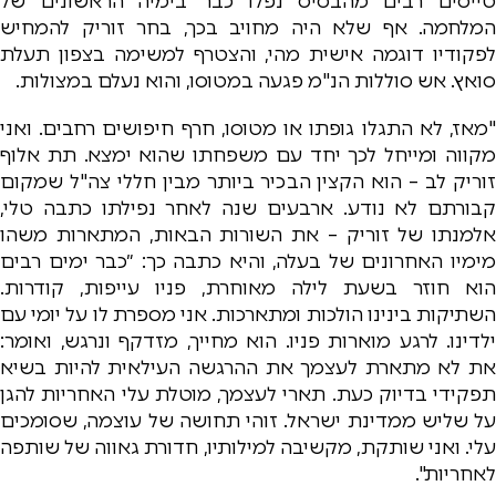
טייסים רבים מהבסיס נפלו כבר בימיה הראשונים של
המלחמה. אף שלא היה מחויב בכך, בחר זוריק להמחיש
לפקודיו דוגמה אישית מהי, והצטרף למשימה בצפון תעלת
סואץ. אש סוללות הנ"מ פגעה במטוסו, והוא נעלם במצולות.
"מאז, לא התגלו גופתו או מטוסו, חרף חיפושים רחבים. ואני
מקווה ומייחל לכך יחד עם משפחתו שהוא ימצא. תת אלוף
זוריק לב – הוא הקצין הבכיר ביותר מבין חללי צה"ל שמקום
קבורתם לא נודע. ארבעים שנה לאחר נפילתו כתבה טלי,
אלמנתו של זוריק – את השורות הבאות, המתארות משהו
מימיו האחרונים של בעלה, והיא כתבה כך: ״כבר ימים רבים
הוא חוזר בשעת לילה מאוחרת, פניו עייפות, קודרות.
השתיקות בינינו הולכות ומתארכות. אני מספרת לו על יומי עם
ילדינו. לרגע מוארות פניו. הוא מחייך, מזדקף ונרגש, ואומר:
את לא מתארת לעצמך את ההרגשה העילאית להיות בשיא
תפקידי בדיוק כעת. תארי לעצמך, מוטלת עלי האחריות להגן
על שליש ממדינת ישראל. זוהי תחושה של עוצמה, שסומכים
עלי. ואני שותקת, מקשיבה למילותיו, חדורת גאווה של שותפה
לאחריות".