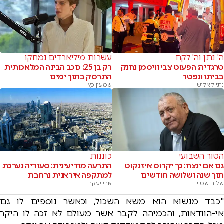
ה' נתן וה' לקח
עשרות מיליארדים נמחקו
טרגדיה: הפעוט צבי וויסמן נחנק
רק בן 25: כוכב הבינה המלאכותית
בביתו ונפטר
התרסק בתוך ימים
נתי קאליש
שמעון כץ
הטור השבועי
כוננות
גם אם ינצח: כך יקרוס איזנקוט
התרעה מודיעינית: סעודיה נערכת
תוך שנה ושלושה חודשים
למתקפה איראנית נרחבת
שלום שטיין
אבי יעקב
"כבד מנשוא הוא משא השכול, וכאשר נוספים לו גם
אי-הוודאות, והכמיהה לקבר אשר מעולם לא זכה לו היקר