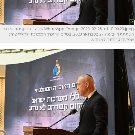
WhatsApp-Image-2023-02-28-at-13.00.20.jpeg שר הביטחון, יואב גלנט,
השתתף היום (ג׳), 27 בפברואר 2023, בטקס האזכרה הממלכתי לחללי צה״ל
שמקום קבורתם לא נודע.