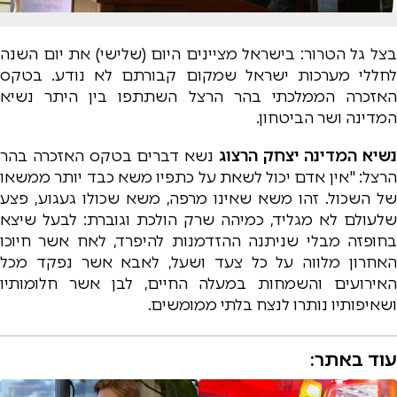
בצל גל הטרור: בישראל מציינים היום (שלישי) את יום השנה
לחללי מערכות ישראל שמקום קבורתם לא נודע. בטקס
האזכרה הממלכתי בהר הרצל השתתפו בין היתר נשיא
המדינה ושר הביטחון.
נשיא המדינה יצחק הרצוג
נשא דברים בטקס האזכרה בהר
הרצל: "אין אדם יכול לשאת על כתפיו משא כבד יותר ממשאו
של השכול. זהו משא שאינו מרפה, משא שכולו געגוע, פצע
שלעולם לא מגליד, כמיהה שרק הולכת וגוברת: לבעל שיצא
בחופזה מבלי שניתנה ההזדמנות להיפרד, לאח אשר חיוכו
האחרון מלווה על כל צעד ושעל, לאבא אשר נפקד מכל
האירועים והשמחות במעלה החיים, לבן אשר חלומותיו
ושאיפותיו נותרו לנצח בלתי ממומשים.
עוד באתר: