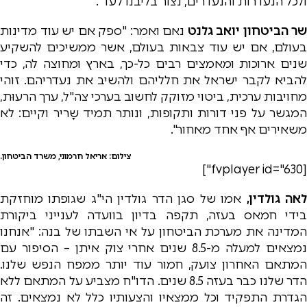
ולכל הנעדרות והנעדרים, נצור בליבנו לעד".
שר הביטחון יואב גלנט
נאם ואמר: "ספק אם יש עוד מדינות
בעולם, אם יש עוד צבאות בעולם, אשר ממשיכים להשקיע
שנים ארוכות ומאמצים רבים כל-כך, בארץ ומחוצה לה, כדי
להביא לקבר ישראל את חלליהם ולהשיב את נעדריהם. זוהי
מחויבות ערכית, ביטוי מזוקק לחשוב בערכי צה"ל, ערך הרעוּת,
המגשר על פני דורות ותקופות, ונותר תמיד שָריר וקיים: לא
משאירים אף אחד מאחור".
צילום: אריאל חרמוני, משרד הביטחון.
[fvplayer id="630"]
אה גולדין,
אמו של סגן הדר גולדין הי"ג שגופתו מוחזקת
בידי חמאס בעזה, תקפה בדיון בוועדה לענייני ביקורת
המדינה את מערכת הביטחון על אי השבתו של בנה: "אנחנו
נמצאים למעלה מ-8.5 שנים אחרי צוק איתן – הסיפור עם
המתאם האחרון צועק, חמור עוד יותר ממפח הנפש שלנו.
הדר שלנו כבר בעזה 8.5 שנים. הדו"ח מצביע על המתאם ללא
הגדרת התפקיד וכל ממצאיו והצעותיו כלל לא נמצאים. זה