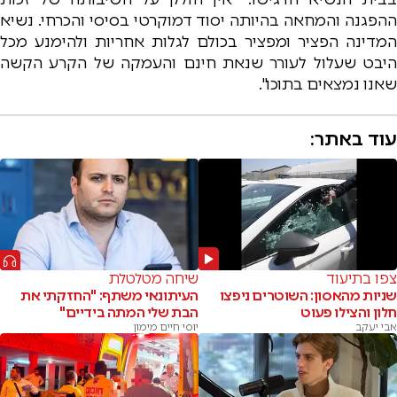
ההפגנה והמחאה בהיותה יסוד דמוקרטי בסיסי והכרחי. נשיא
המדינה הפציר ומפציר בכולם לגלות אחריות ולהימנע מכל
היבט שעלול לעורר שנאת חינם והעמקה של הקרע הקשה
שאנו נמצאים בתוכו".
עוד באתר:
צפו בתיעוד
שיחה מטלטלת
שניות מהאסון: השוטרים ניפצו
העיתונאי משתף: "החזקתי את
חלון והצילו פעוט
הבת שלי המתה בידיים"
אבי יעקב
יוסי חיים מימון