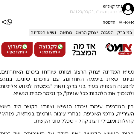
נתי קאליש
א' בניסן תשפ"ג, 23/03/23 13:11
א+
א-
הדפסה
בני ברק
הפגנה
יצחק הרצוג
מחאה
נשיא המדינה
נשיא המדינה יצחק הרצוג וצוותו שוחחו בימים האחרונים,
וביתר שאת ביממה האחרונה, עם גורמים שונים, בנוגע
להפגנה הצפויה בעיר בני ברק; וזאת "במטרה למנוע אלימות
ולהנמיך את הלהבות ככל שניתן", כך נמסר מבית הנשיא.
בין הגורמים עימם עמדו הנשיא וצוותו בקשר היו: ראש
העירייה, גורמי האכיפה, נבחרי ציבור, גורמים במחאה, מנהיגי
קהילות ומובילי דעת קהל – מכלל גווני הקשת.
בבית הנשיא הדגישו: "אין חולק על חשיבותה של זכות