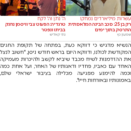
עשרות מיליארדים נמחקו
ה' נתן וה' לקח
רק בן 25: כוכב הבינה המלאכותית
טרגדיה: הפעוט צבי וויסמן נחנק
התרסק בתוך ימים
בביתו ונפטר
שמעון כץ
נתי קאליש
הנשיא מדגיש כי דווקא כעת, בפתחה של תקופת החגים
המקודשת לכולנו, ודווקא היום בראש חודש ניסן, "חשוב לנצל
את ההזדמנות לשיח מכבד שיביא לקשב ולהיכרות מעמיקה
האחד עם כאביו, פחדיו ודאגותיו של האחר, ועל אחת כמה
וכמה להימנע מפגיעה מכלילה בציבור ישראלי שלם,
באמונותיו ובאורחות חייו".