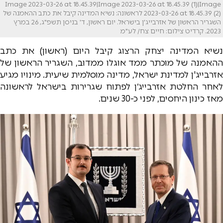
Image 2023-03-26 at 18.45.39|Image 2023-03-26 at 18.45.39 (1)|Image
2023-03-26 at 18.45.39 (2) לראשונה: נשיא המדינה קיבל את כתב ההאמנה של
השגריר הראשון של אזרבייג'ן בישראל. יום ראשון, ד' בניסן תשפ"ג, 26 במרץ
2023. קרדיט צילום: חיים צח/ לע"מ
נשיא המדינה יצחק הרצוג קיבל היום (ראשון) את כתב
ההאמנה של מוכתר ממד אוגלו ממדוב, השגריר הראשון של
אזרבייג'ן למדינת ישראל, מדינה מוסלמית שיעית. מינויו מגיע
לאחר החלטת אזרבייג׳ן לפתוח שגרירות בישראל לראשונה
מאז כינון היחסים, לפני כ-30 שנים.