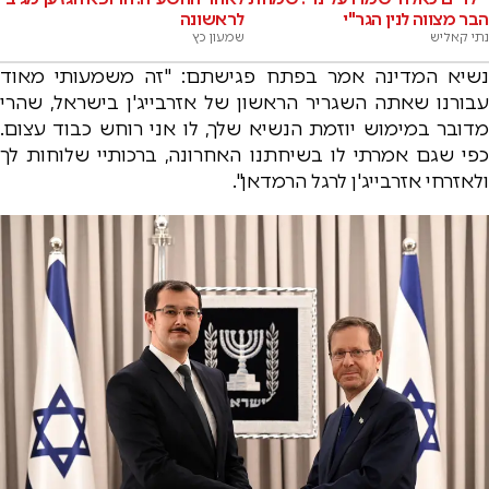
הבר מצווה לנין הגר"י
לראשונה
נתי קאליש
שמעון כץ
נשיא המדינה אמר בפתח פגישתם: "זה משמעותי מאוד
עבורנו שאתה השגריר הראשון של אזרבייג'ן בישראל, שהרי
מדובר במימוש יוזמת הנשיא שלך, לו אני רוחש כבוד עצום.
כפי שגם אמרתי לו בשיחתנו האחרונה, ברכותיי שלוחות לך
ולאזרחי אזרבייג'ן לרגל הרמדאן".