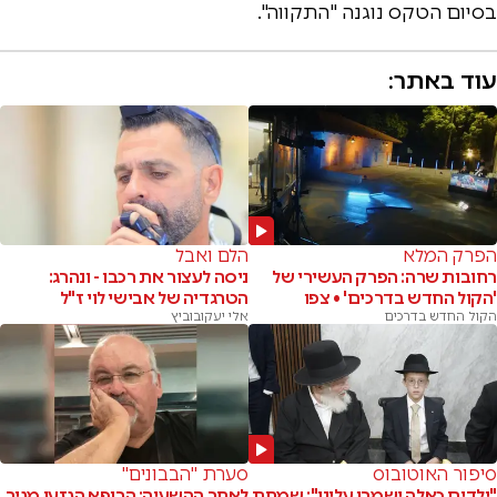
בסיום הטקס נוגנה "התקווה".
עוד באתר:
הפרק המלא
הלם ואבל
רחובות שרה: הפרק העשירי של
ניסה לעצור את רכבו - ונהרג:
'הקול החדש בדרכים' • צפו
הטרגדיה של אבישי לוי ז"ל
הקול החדש בדרכים
אלי יעקובוביץ
סיפור האוטובוס
סערת "הבבונים"
"ילדים כאלה ישמרו עלינו": שמחת
לאחר ההשעיה: הרופא הגזען מגיב