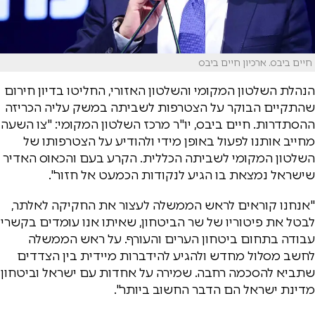
חיים ביבס. ארכיון חיים ביבס
הנהלת השלטון המקומי והשלטון האזורי, החליטו בדיון חירום
שהתקיים הבוקר על הצטרפות לשביתה במשק עליה הכריזה
ההסתדרות. חיים ביבס, יו"ר מרכז השלטון המקומי: "צו השעה
מחייב אותנו לפעול באופן מידי ולהודיע על הצטרפותו של
השלטון המקומי לשביתה הכללית. הקרע בעם והכאוס האדיר
שישראל נמצאת בו הגיע לנקודות הכמעט אל חזור".
"אנחנו קוראים לראש הממשלה לעצור את החקיקה לאלתר,
לבטל את פיטוריו של שר הביטחון, שאיתו אנו עומדים בקשרי
עבודה בתחום ביטחון הערים והעורף. על ראש הממשלה
לחשב מסלול מחדש ולהגיע להידברות מיידית בין הצדדים
שתביא להסכמה רחבה. שמירה על אחדות עם ישראל וביטחון
מדינת ישראל הם הדבר החשוב ביותר".