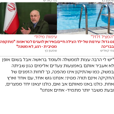
שמעון כץ
נתי קאליש
"המציל זלזל"
עימות מילולי
נס גדול: עירנות של ילד הצילה חיים
באיראן לועגים לטראמפ: "מתקפה
בבריכה
מסיבית - רגע, לא משנה"
נתי קאליש
שמעון כץ
"יש לי הרבה עצות לממשלה ולעומד בראשה אבל בשום אופן
לא אעביר אותם באמצעות צעדים אלימים כגון שביתה
במשק. כמו שהתיקון אינו מהפכה, כך לוחות הזמנים של
החקיקה אינם תורה מסיני. אנחנו גוש אחד, עם אחד וארץ
אחת. כולנו באנו מאותם אב ואם, כולנו יצאנו יחד ממצרים,
ובעת משבר יותר מתמיד- אחים אנחנו"