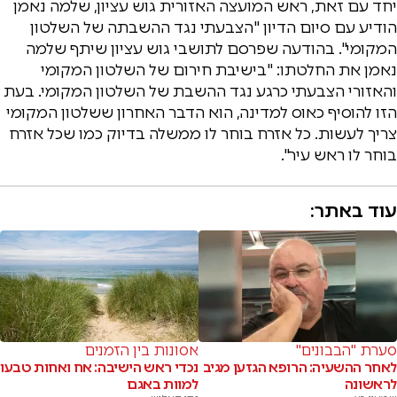
יחד עם זאת, ראש המועצה האזורית גוש עציון, שלמה נאמן
הודיע עם סיום הדיון "הצבעתי נגד ההשבתה של השלטון
המקומי". בהודעה שפרסם לתושבי גוש עציון שיתף שלמה
נאמן את החלטתו: "בישיבת חירום של השלטון המקומי
והאזורי הצבעתי כרגע נגד ההשבת של השלטון המקומי. בעת
הזו להוסיף כאוס למדינה, הוא הדבר האחרון ששלטון המקומי
צריך לעשות. כל אזרח בוחר לו ממשלה בדיוק כמו שכל אזרח
בוחר לו ראש עיר".
עוד באתר:
סערת "הבבונים"
אסונות בין הזמנים
לאחר ההשעיה: הרופא הגזען מגיב
נכדי ראש הישיבה: אח ואחות טבעו
לראשונה
למוות באגם