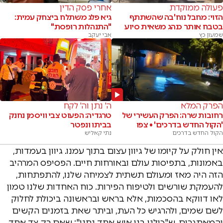
פעולה ממוקדת
אחרי פסק הדין
הזוי: מחבל נוח'בה שהשתתף
גיא פלג משתלח ביצחק עמית:
בטבח אותר כנהג משאית סיוע
"התנהלות רופסת"
שמעון כץ
אבי יעקב
הפרק המלא
ה' נתן וה' לקח
רחובות שרה: הפרק העשירי של
טרגדיה: הפעוט צבי וויסמן נחנק
'הקול החדש בדרכים' • צפו
בביתו ונפטר
הקול החדש בדרכים
נתי קאליש
אין חולק על קיומו של גיוון עצום בתוך עמנו. גיוון בעמדות,
באמונות, בתפיסות עולם ובאורחות חיים. הפסיפס המרהיב
הזה היה מאז ומעולם תשתית לצמיחה שלנו, להתפתחות,
להעמקת שורשים ולטיפוח הפירות. כוח האחדות שלנו טמון
לאו דווקא בהסכמות, אלא בראש ובראשונה ביכולת לחלוק
לשם שמים, ולהרגיש כל העת, וביתר שאת בזמנים הקשים
והמאתגרים, ש"כולנו בני איש אחד נחנו"; שאם רק צד אחד