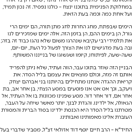
במחלוקת הפנימית בתוכנו ינצח – כולנו נפסיד. זה נכון תמיד,
ועל אחת כמה וכמה בעת הזאת.
הימים שבפתח, מחג החרות לחג מתן תורה, הם ימים הרי
גורל, הן בימים ההם, הן בזמן הזה. אלה ימים שמזכירים לנו
את תלמידי רבי עקיבא שנהרגו משום שלא נהגו כבוד זה בזה;
ובה בעת מדגישים לנו את הצורך לפעול כל העת, יום-יום,
שעה-שעה, לפיתוחו, קיומו ושגשוגו של בנייננו המשותף.
הבניין הזה שוזר בתוכו עבר, הווה ועתיד, שלא ניתן להפריד
אותם זה מזה, וכולם מוצאים את עצמם בליל הסדר. את
קריאת ההגדה אנחנו מתחילים בהיותנו בני אברהם יצחק
ויעקב, וכך אט אט אנו פוסעים במסע הנצחי, בן אחר אב, בת
אחר אם, דור אחר דור. מסע שפנינו מכוונות בו אל העתיד, אל
הגאולה, אל ילדינו. והגדת לבנך. יותר מאשר שיחה על העבר,
מטרתנו בליל הסדר היא הכנסת ילדינו בסוד הברית והמסורת
העוברת אלינו מאמותינו ואבותינו.
החיד"א – הרב חיים יוסף דוד אזולאי זצ"ל, מסביר שדברי בעל