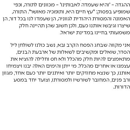
ההגדה – 'והיא שעמדה לאבותינו' – מכוונים לתורה, וכפי
שמופיע בפסוק: "עץ חיים היא, ותומכיה מאושר". התורה,
האמונה והמסורת היהודית לגווניה, הן שעמדו לנו בכל דור, הן
שיצרו וגיבשו אותנו כעם, ולכן חשוב שהן תהיינה חלק
משמעותי בחיינו במדינת ישראל.
אני מקווה שבחג הפסח הקרב ובא, נשב כולנו לשולחן ליל
הסדר, שואלים ומקשיבים לשאלות של ארבעת הבנים,
מתאמצים להיות חלק מהכלל ולא חס וחלילה להוציא את
עצמנו או אחרים מהכלל. מי ייתן והימים האלה יבנו ויצמיחו
אותנו, כך שנצא מחוזקים יותר ואיתנים יותר כעם אחד, מגוון
ורב פנים, המחובר לשורשיו ולמסורתו, וצועד יחד במסע
הדורות.