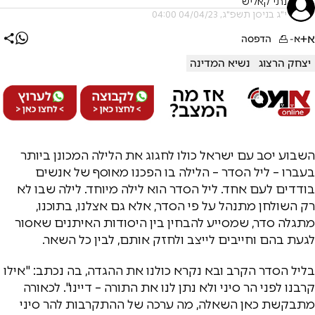
נתי קאליש
י"ג בניסן תשפ"ג, 04/04/23 04:00
א+
א-
הדפסה
יצחק הרצוג
נשיא המדינה
השבוע יסב עם ישראל כולו לחגוג את הלילה המכונן ביותר
בעברו – ליל הסדר – הלילה בו הפכנו מאוסף של אנשים
בודדים לעם אחד. ליל הסדר הוא לילה מיוחד. לילה שבו לא
רק השולחן מתנהל על פי הסדר, אלא גם אצלנו, בתוכנו,
מתגלה סדר, שמסייע להבחין בין היסודות האיתנים שאסור
לגעת בהם וחייבים לייצב ולחזק אותם, לבין כל השאר.
בליל הסדר הקרב ובא נקרא כולנו את ההגדה, בה נכתב: "אילו
קרבנו לפני הר סיני ולא נתן לנו את התורה – דיינו". לכאורה
מתבקשת כאן השאלה, מה ערכה של ההתקרבות להר סיני