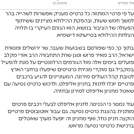
נתי קאליש
שמעון כץ
על פי פרטי המתווה כל כרטיס מעניק אפשרות לשהייה בהר
למשך חמש שעות, ובהפקת ההילולא מציינים ששיתוף
הפעולה של הציבור בנושא, הוא הגורם העיקרי בו תלויה
הצלחת ההילולא בסייעתא דישמיא.
בתוך כך, כפי שפורסם בשבועות שעבר, שר ירושלים ומסורת
ישראל, הרב מאיר פרוש וסגן שרת התחבורה הרב אורי מקלב
פועלים בימים אלה מול הגורמים הרלוונטיים על מנת להפעיל
במקביל גם מוקדי מכירת כרטיסים שיפעלו ברחבי הארץ
לטובת קהל העולים מירונה. המעוניינים להגיע ברכבים
פרטיים יוכלו לחנות בחניון אליפלט, ולרכוש כרטיס נסיעה עם
שאטל מחניון אליפלט למירון ובחזרה.
עוד נמסר כי הכניסה לחניון אליפלט לבעלי רכבים פרטים
מותנית בהצגת כרטיס נסיעה. גם עבור אוטובוסים פרטיים
הוקצה חניון כחל, ואף מחניון זה יופעל מערך שאטלים
ברכישת כרטיסי נסיעה מראש.