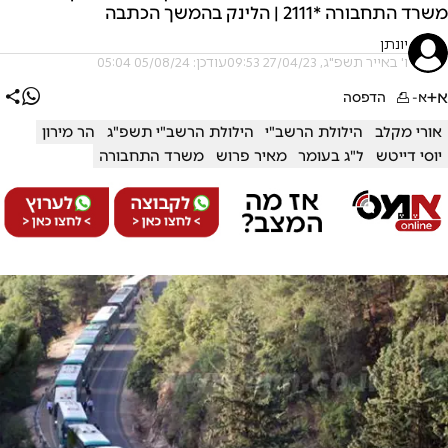
משרד התחבורה *2111 | הלינק בהמשך הכתבה
יונתן
ו' באייר תשפ"ג, 27/04/23 09:53
עודכן: 05/08/24 05:04
א+
א-
הדפסה
אורי מקלב
הילולת הרשב"י
הילולת הרשב"י תשפ"ג
הר מירון
יוסי דייטש
ל"ג בעומר
מאיר פרוש
משרד התחבורה