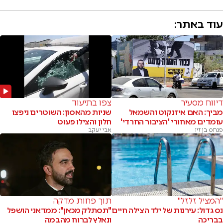
עוד באתר:
דיווח מסעיר
צפו בתיעוד
מביך: האם איזנקוט והשמאל
שניות מהאסון: השוטרים ניפצו
עומדים מאחורי 'הציבור החרדי'
חלון והצילו פעוט
פנחס בן זיו
אבי יעקב
"המציל זלזל"
תוך פחות מדקה
נס גדול: עירנות של ילד הצילה חיים
"תסתלק מכאן": ממדאני הושפל
בבריכה
ונאלץ לברוח מהבמה