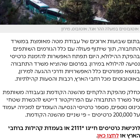
אוטובוסים במעלה ההר אגד, אוטובוס, מירון
בתום שבועות ארוכים של עבודת מטה מאומצת במשרד
התחבורה, תוך שיתוף פעולה עם כלל הגורמים השותפים
בהפקת ההילולא, היום תפתח האפשרות להזמנת כרטיסי
נסיעה להילולא במירון. בפרסום שהוציא משרד התחבורה
בנושא מפורטים כלל האפשרויות ודרכי ההגעה למירון,
באוטובוסים מכל רחבי הארץ, רכבות והסעות קהילתיות.
כחלק מהפקת הלקחים מהשנה הקודמת ובעבודה משותפת
של משרד התחבורה עם הפרויקטור דייטש להכשרת שטחי
כינוס נוספים, מספר כרטיסי הנסיעה העומדים למכירה יעמוד
על 200,000 כרטיסים – פי שניים מהשנה הקודמת.
לרכישת כרטיסים חייגו *2111 או בעמדת קהילות ברחבי
הארץ או
לחצו כאן
.