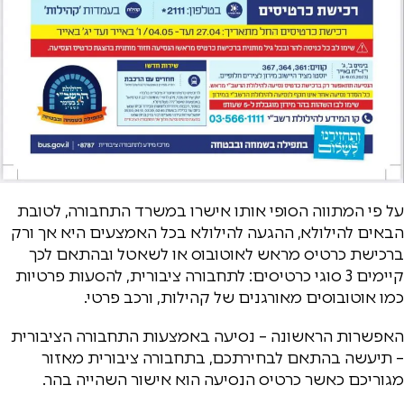
על פי המתווה הסופי אותו אישרו במשרד התחבורה, לטובת
הבאים להילולא, ההגעה להילולא בכל האמצעים היא אך ורק
ברכישת כרטיס מראש לאוטובוס או לשאטל ובהתאם לכך
קיימים 3 סוגי כרטיסים: לתחבורה ציבורית, להסעות פרטיות
כמו אוטובוסים מאורגנים של קהילות, ורכב פרטי.
האפשרות הראשונה – נסיעה באמצעות התחבורה הציבורית
– תיעשה בהתאם לבחירתכם, בתחבורה ציבורית מאזור
מגוריכם כאשר כרטיס הנסיעה הוא אישור השהייה בהר.