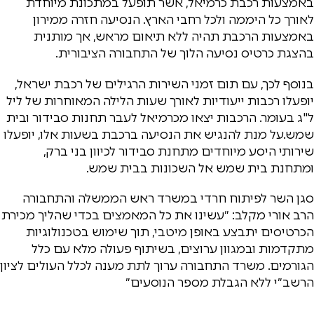
באמצעות רכבת כרמיאל, אשר תופעל במתכונת מיוחדת
לאורך כל היממה ולכל רחבי הארץ. הנסיעה חזרה ממירון
באמצעות הרכבת תהיה ללא תיאום מראש, אך מותנית
בהצגת כרטיס נסיעה הלוך של התחבורה הציבורית.
בנוסף לכך, עם תום זמני השירות הרגילים של רכבת ישראל,
יופעלו רכבות ייעודיות לאורך שעות הלילה המאוחרות של ליל
ל"ג בעומר. הרכבות יצאו מכרמיאל לעבר תחנות סבידור ובית
שמש.על מנת להנגיש את הנסיעה ברכבת בשעות אלו, יופעלו
שירותי היסע מיוחדים מתחנת סבידור לכיוון בני ברק,
ומתחנת בית שמש אל השכונות בבית שמש.
סגן השר לפיתוח חרדי במשרד ראש הממשלה והתחבורה
הרב אורי מקלב: ״עשינו את כל המאמצים בכדי שהליך מכירת
הכרטיסים יתבצע באופן מיטבי, תוך שימוש בטכנולוגיות
מתקדמות ובמגוון ערוצים, בשיתוף פעולה מלא עם כלל
הגורמים. משרד התחבורה ערוך לתת מענה לכלל העולים לציון
הרשב״י ללא הגבלת מספר הנוסעים״