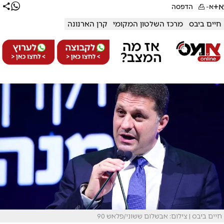
א+
א-
הדפסה
חיים ביבס
מרכז השלטון המקומי
קרן הארנונה
חיים ביבס | צילום: אבשלום ששוני/פלאש 90