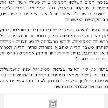
בנוסף, הקים השלטון המקומי צוות פעולה אשר ירכז את
הפעולות שינקטו במאבק מול הממשלה, "מבלי לפגוע
בתושבי הרשויות". הצוות יוביל את הצעדים המשפטיים,
הבירוקרטיים והמעשיים.
עוד נמסר: "השלטון המקומי מתנגד התנגדות מוחלטת, לחוק
קרן הארנונה, שפוגע באוטונומיה, בסמכויות ובתקציבים של
הרשויות המקומיות, ודורש מהמדינה להציג תכנית אמיתית
לפתרון משבר הדיור, שתביא להורדת מחירי הדיור, תמרוץ
ריאלי להרחבת בניית יחידות דיור וחיזוק אמיתי של הרשויות
בפריפריה ובמגזר".
בתוך כך, שר האוצר בצלאל סמוטריץ' פנה ליועמשי"ת
בדרישה לייצוג עצמאי בעתירת התאחדות התעשיינים נגד
שביתת השלטון המקומי: "תגובתך לעתירת התעשיינים אינה
מייצגת את עמדתי", כתב השר.