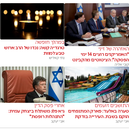
במהלך חופשה
טרגדיה קשה: נכדו של הרב ארוש
האזהרה של זיני
טבע למוות
"האמריקנים רוצים 14 ימי
נתי קאליש
הפסקה": הציטוטים מהקבינט
קובי אליה
התושבים זועמים
אחרי פסק הדין
סערה באלעד: פארק המתנפחים
גיא פלג משתלח ביצחק עמית:
הוקם בשבת. העירייה בודקת
"התנהלות רופסת"
אבי יעקב
אבי יעקב