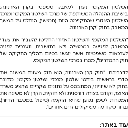
השלטון המקומי נערך למאבק משפטי בקרן הארנונה:
בישיבת ההנהלה המשותפת של מרכז השלטון המקומי ומרכז
השלטון האזורי שהתקיימה היום (חמישי), הוחלט על המשך
המאבק בחוק 'קרן הארנונה'.
"השלטון המקומי והשלטון האזורי החליטו להעביר את צעדי
המאבק לפגיעה בממשלה ולא בתושבים, ונערכים לפניה
לערכאות משפטיות אשר יוגשו בסיום תהליך החקיקה של
חוק ההסדרים", מסרו במרכז השלטון המקומי.
לדבריהם: "חוק קרן הארנונה, הוא חוק מעוות המשנה את
סדרי בראשית ביחסי שלטון מרכזי ושלטון מקומי, מדובר
בחוק לא שיוויוני, המתבסס על נתונים שקריים שהציג משרד
האוצר, וקודם בצורה דורסנית ולא חוקית. הקרן לא משיגה את
המטרות לשמן נטען שהיא הוקמה (טיפול במשבר הדיור),
וברור שקודמה משיקולים זרים אחרים".
עוד באתר: