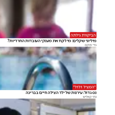
הביקורת גילתה
מיליוני שקלים: מי לקח את מענקי העובדות החרדיות?
גדי פוקס
"המציל זלזל"
נס גדול: עירנות של ילד הצילה חיים בבריכה
נתי קאליש