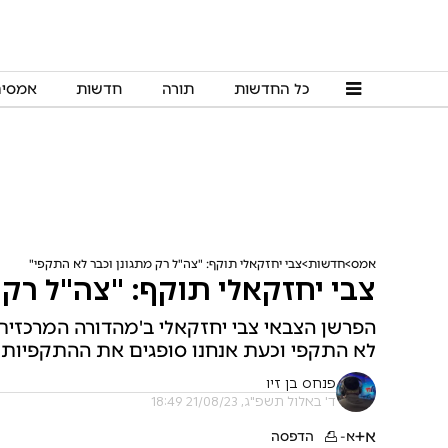
כל החדשות
תורה
חדשות
אמסי
אמס
חדשות
צבי יחזקאלי תוקף: "צה"ל רק מתגונן וכבר לא התקפי"
צבי יחזקאלי תוקף: "צה"ל רק 
הפרשן הצבאי צבי יחזקאלי ב'מהדורה המרכזית'
לא התקפי וכעת אנחנו סופגים את ההתקפיות 
פנחס בן זיו
ד' באלול תשפ"ג, 21/08/23 18:49
א+
א-
הדפסה