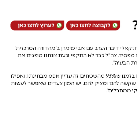
אי וראש הדסק הערבי בחדשות 13 צבי יחזקאלי דיבר הערב עם אבי מימרן ב'מהדורה המרכזית'
מפסיד. צה"ל כבר לא התקפי וכעת אנחנו סופגים את
ת הבעיה".
יחזקאלי חשף כי "ערפאת בעצמו אמר לי, כשנפגשנו בזמנו ש93% מהשטחים זה עדיין אפס מבחינתו, ואפילו
ה שקשה להם ומציק להם. יש המון צעדים שאפשר לעשות
קי ממחבלים".