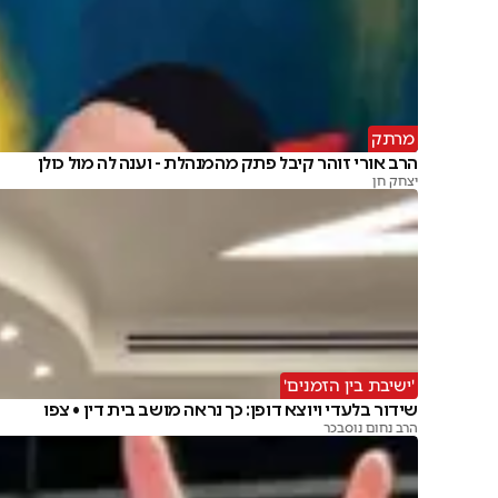
מרתק
הרב אורי זוהר קיבל פתק מהמנהלת - וענה לה מול כולן
יצחק חן
'ישיבת בין הזמנים'
שידור בלעדי ויוצא דופן: כך נראה מושב בית דין • צפו
הרב נחום נוסבכר