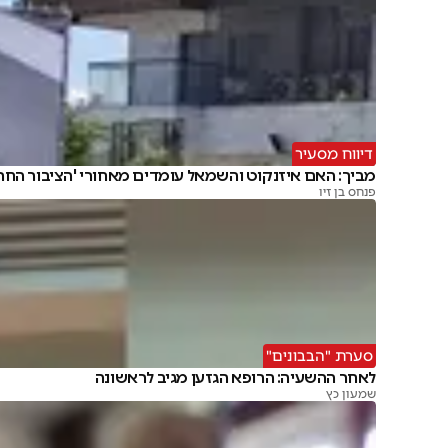
דיווח מסעיר
מביך: האם איזנקוט והשמאל עומדים מאחורי 'הציבור החרד
פנחס בן זיו
סערת "הבבונים"
לאחר ההשעיה: הרופא הגזען מגיב לראשונה
שמעון כץ