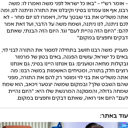
– אומר רש"י – "באו כל ישראל לפני משה ואמרו לו: משה
רבנו, אף אנו עמדנו בסיני וקיבלנו את התורה וניתנה לנו, ומה
אתה משליט את בני שבטך עליה, ויאמרו לנו יום מחר – לא
לכם ניתנה, לנו ניתנה, ושמח משה על הדבר, ועל זאת אמר
להם: "היום הזה נהיית לעם" וגו'. היום הזה הבנתי, שאתם
דבקים וחפצים במקום."
מעניין. משה רבנו חושב בתחילה למסור את התורה לבני לוי,
באים כל ישראל, עושים הפגנה, באים בטון של מרמור
ובקולות מחאה וטוענים: גם אנחנו היינו בסיני, גם אנחנו
רוצים חלק בתורה, ומטיחים האשמות במשה רבנו: מה
אתה משליט את בני לוי ומוסר רק להם את התורה, מפני
שהם השבט שלך? ובמקום שמשה יצטער ויכאב, הוא שמח
שמחה גדולה, והמסקנה המרגשת שלו היא: "היום נהיית
לעם." היום אני רואה, שאתם דבקים וחפצים במקום.
עוד באתר: