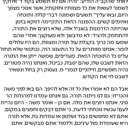
לאחר שהקב"ה הודיע: "והיה אם לא תשמע בקול ד' אלוקיך
לשמור לעשות את כל מצוותיו וחוקותיו, אשר אנוכי מצווך
היום, ובאו עליך" תשעים ושמונה דברי קללה ותוכחה
ואיומים קשים. ההפגנה הזאת התקיימה דווקא בזמן
שהייתה הזדמנות בשביל אלה, שלא רוצים את התורה,
להתחמק ולהגיד: לא מדבשך ולא מעוקצך. אחרי שהם
שמעו מה כרוך בקבלת עול תורה ומצוות, הם היו עלולים
לומר: אנחנו מוותרים על כל התענוג הזה, ובתנאי שלא תחול
עלינו כל התוכחה הזאת. מעדיפים, שמשה ייתן את התורה
הזאת לשבט שלו, שהם יסבלו, כביכול, ואנחנו נהיה פטורים,
נהיה חופשיים, חילוניים לגמרי מ. נעסוק רק בחול ונשאיר
לשבט לוי את הקודש.
אבל הם לא אמרו את כל זה אלא להיפך. הם באו לפני משה
והכריזו: גם לנו ניתנה תורה. גם אנחנו עמדנו למרגלות הר
סיני. אנחנו רוצים את כולה. אם כן – אומר משה – היום נהיית
לעם! עכשיו נוכחתי לדעת, כי אתם דבקים וחפצים במקום.
אתם לא מחפשים כבוד ושלטון או עמדות כח, אלא תורה
היא שעומדת מול עיניכם, וללמוד אתם מבקשים. אתם