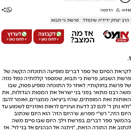
א+
א-
הדפסה
הרב יצחק ידידיה שינפלד
פרשת כי תבוא
1.
לקראת הסיום של ספר דברים מופיעה התוכחה הקשה של
פרשת השבוע, פרשת כי תבוא, שמספר קללותיה כפול מזה
של פרשת בחוקותיי. לאחר כל התוכחה מופיע פסוק, שבו
משה רבנו מתאר בפני בני ישראל את המסות הגדולות, את
האותות ואת המופתים, שהיו ביציאה ממצרים, ואומר להם:
"ולא נתן ד' לכם לב לדעת ועיניים לראות ואוזניים לשמוע עד
היום הזה." רש"י מפרש, ש'היום הזה' הוא היום שכתוב
בהמשך ספר דברים, בפרשת וילך. היום שבו סיים משה
לכתוב את התורה הזאת, "ויתנה אל הכהנים אל בני לוי". אז