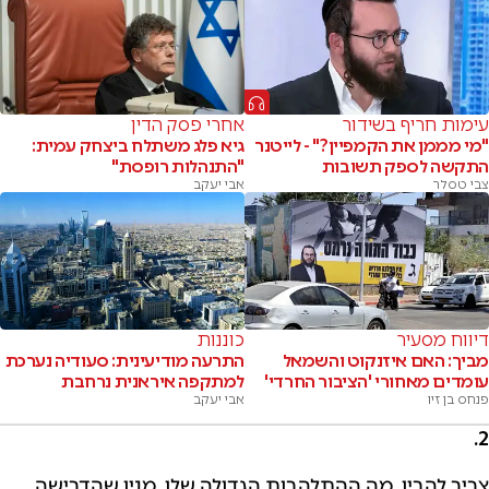
עימות חריף בשידור
אחרי פסק הדין
"מי מממן את הקמפיין?" - לייטנר
גיא פלג משתלח ביצחק עמית:
התקשה לספק תשובות
"התנהלות רופסת"
צבי טסלר
אבי יעקב
דיווח מסעיר
כוננות
מביך: האם איזנקוט והשמאל
התרעה מודיעינית: סעודיה נערכת
עומדים מאחורי 'הציבור החרדי'
למתקפה איראנית נרחבת
פנחס בן זיו
אבי יעקב
2.
צריך להבין, מה ההתלהבות הגדולה שלו, מנין שהדרישה