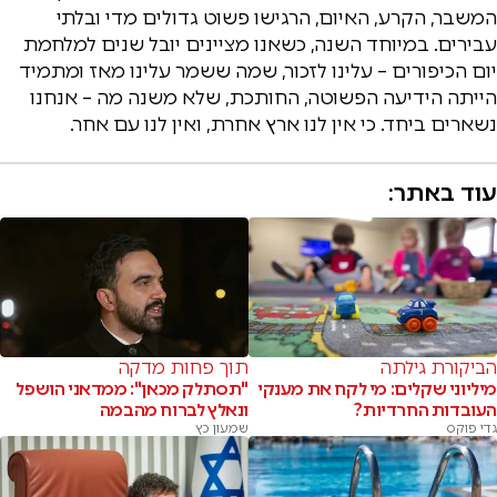
המשבר, הקרע, האיום, הרגישו פשוט גדולים מדי ובלתי
עבירים. במיוחד השנה, כשאנו מציינים יובל שנים למלחמת
יום הכיפורים – עלינו לזכור, שמה ששמר עלינו מאז ומתמיד
הייתה הידיעה הפשוטה, החותכת, שלא משנה מה – אנחנו
נשארים ביחד. כי אין לנו ארץ אחרת, ואין לנו עם אחר.
עוד באתר:
הביקורת גילתה
תוך פחות מדקה
מיליוני שקלים: מי לקח את מענקי
"תסתלק מכאן": ממדאני הושפל
העובדות החרדיות?
ונאלץ לברוח מהבמה
גדי פוקס
שמעון כץ