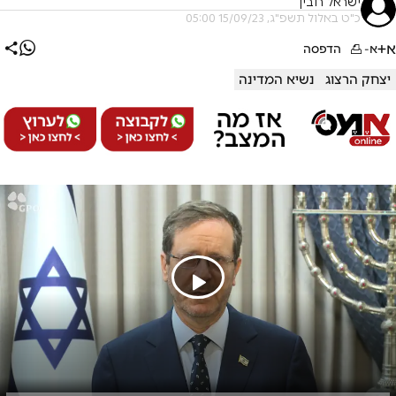
ישראל רובין
כ"ט באלול תשפ"ג, 15/09/23 05:00
א+
א-
הדפסה
יצחק הרצוג
נשיא המדינה