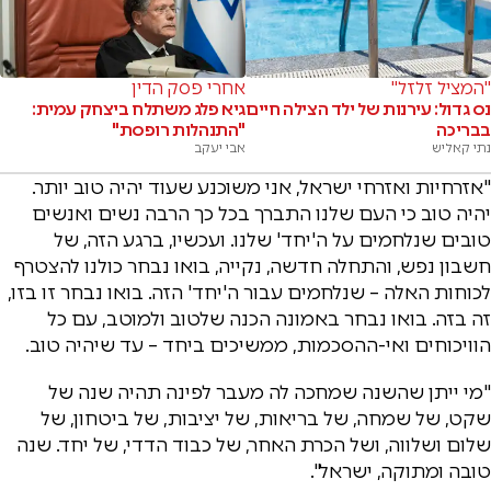
"המציל זלזל"
אחרי פסק הדין
נס גדול: עירנות של ילד הצילה חיים
גיא פלג משתלח ביצחק עמית:
בבריכה
"התנהלות רופסת"
נתי קאליש
אבי יעקב
"אזרחיות ואזרחי ישראל, אני משוכנע שעוד יהיה טוב יותר.
יהיה טוב כי העם שלנו התברך בכל כך הרבה נשים ואנשים
טובים שנלחמים על ה'יחד' שלנו. ועכשיו, ברגע הזה, של
חשבון נפש, והתחלה חדשה, נקייה, בואו נבחר כולנו להצטרף
לכוחות האלה – שנלחמים עבור ה'יחד' הזה. בואו נבחר זו בזו,
זה בזה. בואו נבחר באמונה הכנה שלטוב ולמוטב, עם כל
הוויכוחים ואי-ההסכמות, ממשיכים ביחד – עד שיהיה טוב.
"מי ייתן שהשנה שמחכה לה מעבר לפינה תהיה שנה של
שקט, של שמחה, של בריאות, של יציבות, של ביטחון, של
שלום ושלווה, ושל הכרת האחר, של כבוד הדדי, של יחד. שנה
טובה ומתוקה, ישראל".