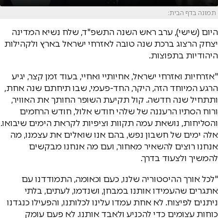
תמונה בדף הבית:
היום (שישי), ערב ראש השנה התשפ"ד, שלח נשיא המדינה
יצחק הרצוג ברכת שנה טובה לאזרחי ישראל בארץ ולקהילות
היהודיות בתפוצות.
"אזרחיות ואזרחי ישראל, אחיותיי ואחיי, בעוד זמן קצר, יגיע
הרגע המיוחד הזה, היקר, החד-פעמי, שבו תיחתם שנה אחת,
ותתחיל שנה חדשה. קול תקיעת השופר החותך את האוויר,
ורוח הסתיו הרעננה של שלהי חודש אלול, חודש הרחמים
והסליחות, נושאת עמה תקוות וציפיות לקראת הימים שיבואו.
אלה ימים של חשבון נפש, בהם אנו שואלים את עצמנו, מה
אנחנו רוצים להשאיר מאחור, ועם מה אנחנו מבקשים
להמשיך ולצעוד בדרך.
"לכל אורך ההיסטוריה שלנו, כעם וכאומה, התמודדנו עם
אתגרים שהעמידו אותנו במבחן, ושנדמו, לעתים, בלתי
ניתנים לפיצוח. לא אחת עמדו עלינו לכלותנו, והפעילו כנגדנו
כוחות עצומים כדי להכניע ולאבד אותנו. לא פעם עומק