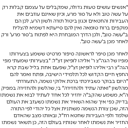
"אנשים עושים טעות גדולה, שמקבלים על עצמם קבלות רק
על עשה טוב ולא על סור מרע, וכיון שאינם עוזבים את
העבירות והחטאים וכגון ביטול תורה ולשון הרע, לכן הם
מוקפים ברוח טומאה ואין להם סייעתא דשמיא להצליח
ב"עשה טוב", ולכן הדרך המובחרת היא לפתוח ב'סור מרע' ורק
לאחר מכן ב'עשה טוב".
לאחר מכן סיפר לראשונה סיפור מרטיט ששמע בצעירותו
מפיו של הגה"צ ר' אליהו לופיאן זצ"ל: "בצעירותי שמעתי מפי
הגה"צ רבי אליהו לופיאן זצ"ל, שפעם אחת בליל שבת קרא
החפץ חיים הקדוש לכל תלמידי הישיבה, ופתח ואמר להם
"היום בבוקר כשבירכתי ברכת אלוקי נשמה, התעוררתי
מהלשון "ואתה עתיד ולהחזירהּ" בי, שהלשון ולהחזירהּ במפיק
ה"א, משמע שהקב"ה יחזיר לכל אחד לעתיד לבוא את נשמתו
בדיוק כפי איך שהוא השאיר את נשמתו כשעזב את העולם
הזה, שכן צורת הנשמה משתנית אצל כל יהודי לפי התורה
שלמד ולפי העבירות שחטא רח"ל, ובאותו מצב שהאדם
החזיר את נשמתו לאחר שנותיו בעולם הזה, כן תשאר נשמתו