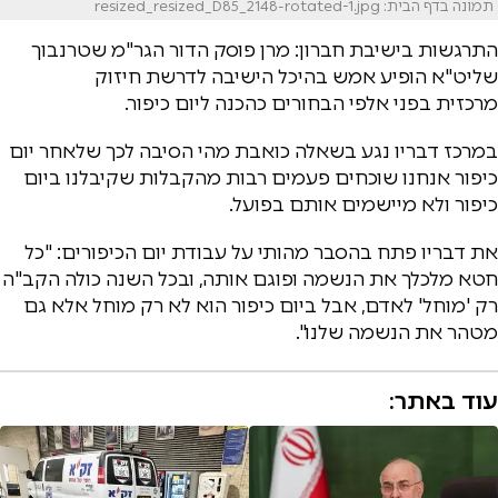
תמונה בדף הבית: resized_resized_D85_2148-rotated-1.jpg
התרגשות בישיבת חברון: מרן פוסק הדור הגר"מ שטרנבוך
שליט"א הופיע אמש בהיכל הישיבה לדרשת חיזוק
מרכזית בפני אלפי הבחורים כהכנה ליום כיפור.
במרכז דבריו נגע בשאלה כואבת מהי הסיבה לכך שלאחר יום
כיפור אנחנו שוכחים פעמים רבות מהקבלות שקיבלנו ביום
כיפור ולא מיישמים אותם בפועל.
את דבריו פתח בהסבר מהותי על עבודת יום הכיפורים: "כל
חטא מלכלך את הנשמה ופוגם אותה, ובכל השנה כולה הקב"ה
רק 'מוחל' לאדם, אבל ביום כיפור הוא לא רק מוחל אלא גם
מטהר את הנשמה שלנו".
עוד באתר: