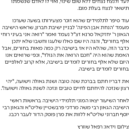
לעד ולנצח נצחים ללא שום שינוי, ואוי לו לאדם שנשמתו
תישאר לנצח בעלת מום.
עוד סיפר לתלמידים שהוא זוכר מצעירותו בשעה שערכו
מעמד 'הנחת אבן הפינה' לבניין ישיבת חברון, שראש הישיבה
הגאון ר' יחזקאל סרנא זצ"ל נעמד ואמר "רואה אני בעיני רוחי
אלף בחורים", והנה היו שם כאלו שלעגו וחשבו שלא יתכן
כדבר הזה, שהלא היו אז בישיבה רק כמה מאות בחורים, אבל
האמת שהוא היה "חכם הרואה את הנולד", וכפי שרואים אנו
היום שלא אלף בחורים לומדים בישיבה, אלא קרוב לאלפיים
בחורים לומדים בישיבה.
את דבריו חתם בברכת שנה טובה ושנת גאולה וישועה, "יהי
רצון שנזכה להיחתם לחיים טובים ונזכה לשנת גאולה וישועה".
לאחר השיעור יצאו המוני תלמידי הישיבה בראשות ראשי
הישיבה הגאון רבי משה מרדכי פרבשטיין שליט"א והגאון רבי
יוסף חברוני שליט"א ללוות את מרן פוסק הדור לעבר רכבו.
צילום וידאו: רפאל שוורץ