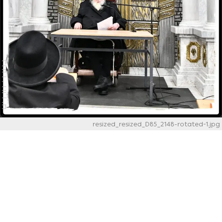
resized_resized_D85_2148-rotated-1.jpg