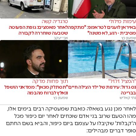
עימות מילולי
טרגדיה קשה
באיראן לועגים לטראמפ: "מתקפה
לאחר מאמצים: גופת הפעוטה
מסיבית - רגע, לא משנה"
שטבעה שוחררה לקבורה
שמעון כץ
אבי יעקב
"המציל זלזל"
תוך פחות מדקה
נס גדול: עירנות של ילד הצילה חיים
"תסתלק מכאן": ממדאני הושפל
בבריכה
ונאלץ לברוח מהבמה
נתי קאליש
שמעון כץ
לאחר מכן נגע בשאלה כואבת שמעסיקה רבים בימים אלו,
מהו הטעם שרוב בני אדם שוכחים לאחר יום כיפור מכל
ה'קבלות' שקיבלו על עצמם ביום כיפור, והביא בשם החתם
סופר דברים מבהילים: