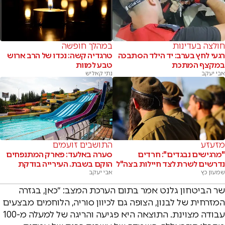
חולצה בעדינות
במהלך חופשה
רגעי לחץ בערב: יד הילד הסתבכה
טרגדיה קשה: נכדו של הרב ארוש
במקצף המתכת
טבע למוות
אבי יעקב
נתי קאליש
מזעזע
התושבים זועמים
"מרגישים נבגדים": חרדים
סערה באלעד: פארק המתנפחים
נדרשים לשרת לצד חיילות בצה"ל
הוקם בשבת. העירייה בודקת
שמעון כץ
אבי יעקב
שר הביטחון גלנט אמר בתום הערכת המצב: ״כאן, בגזרה
המזרחית של לבנון, הצופה גם לכיוון סוריה, הלוחמים מבצעים
עבודה מצוינת. התוצאה היא פגיעה והריגה של למעלה מ-100