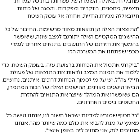
מחבלי חיזבאללה, השמדה של עשרות רבות של עמדות
תצפית, מחסנים, בונקרים ומפקדות. והסגה של כוחות
חיזבאללה מגזרת החזית, אחורה אל עומק השטח.
״התוצאות האלה הן תוצאות מאוד מרשימות. החיבור של כל
ההישגים הטקטיים האלה יתורגם למצב שונה, שיאפשר
בהמשך את חזרתם של התושבים בתנאים אחרים לגמרי
מכפי שפתחנו את המערכה הזו.
״ביקרתי אתמול את הכוחות ברצועת עזה, בעומק השטח, כדי
ללמוד את תמונת המצב ולראות את התוצאות של פעולת
חיילי צה"ל. יש על מי לסמוך, הכוחות דרוכים, איתנים, נחושים,
הביאו הישגים מצוינים, ההישגים האלה של הכוח המתמרן,
הם שאפשרו את המהלך שיוצר את התנאים להחזרת
החטופים בימים האחרונים.
״כל חטוף שמובא למדינת ישראל חשוב לנו, אנחנו נעשה כל
מאמץ על מנת להביא את כולם כמה שיותר מהר, אנחנו
מחויבים לזה, אני מחויב לזה באופן אישי״.