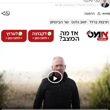
קובי פינקלר
י"ג בכסלו תשפ"ד, 26/11/23 14:18
א+
א-
הדפסה
חרבות ברזל
יואב גלנט
שר הביטחון