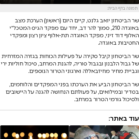
תמונה בדף הבית:
שר הביטחון יואב גלנט, קיים היום (ראשון) הערכת מצב
באוגדה 210, סמוך להר דב, יחד עם מפקד הגיס המטכל״י
האלוף דוד זיני, מפקד האוגדה תת-אלוף ציון רצון ומפקדי
החטיבות באוגדה.
שר הביטחון קיבל סקירה על פעילות הכוחות בגזרה המזרחית
של גבול הלבנון ובגבול סוריה, להגנת המרחב, סיכול חוליות ירי
וגביית מחיר מחיזבאללה וארגוני הטרור הנוספים.
שר הביטחון הביע את הערכתו בפני המפקדים והלוחמים,
בסדיר ובמילואים, על פעולתם הנחושה להגנה על היישובים
ולסיכול גורמי הטרור במרחב.
עוד באתר: