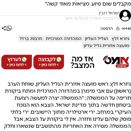
מקבלים שום סיוע. מציאות מאוד קשה"
ישראל רובין
כ"ז בכסלו תשפ"ד, 10/12/23 16:14
א+
א-
הדפסה
גיורא זלץ
הגליל העליון
המהדורה המרכזית
חרבות ברזל
מועצה אזורית גליל עליון
גיורא זלץ, ראש מועצה אזורית הגליל העליון,
שוחח הערב
(ראשון) עם אבי מימרן במהדורה המרכזית ומתח ביקורת
חריפה על הממשלה:
"הממשלה יצרה למעשה רצועת
ביטחון חדשה בתוך מדינת ישראל. הצבא הוא הנוכח
העיקרי במרחב. ירי ארטילריה מתוך היישובים. ירי בלתי
פוסק שלהם עלינו וחזרה. אין לי ביקורת על הצבא, אבל
הממשלה מסירה את האחריות מהתושבים שנשארו וחלק