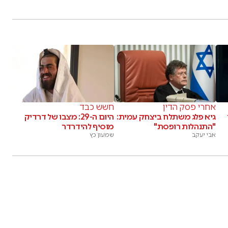
אחרי פסק הדין
חשש כבד
גיא פלג משתלח ביצחק עמית:
היום ה-29: מצבו של דרדיק
"התנהלות רופסת"
מוסיף להידרדר
אבי יעקב
שמעון כץ