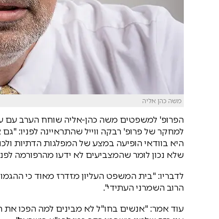
משה כהן אליה
הפרופ' למשפטים משה כהן-אליה שוחח הערב עם עו
למחקר של פרופ' רבקה ווייל שהתראיינה לפניו: "ג
היא בוודאי הופיעה במצע של המפלגות הדתיות ולכול
שלא נכון לומר שהמצביעים לא ידעו מהרפורמה לפני 
לדבריו: "בית המשפט העליון מזדרז מאוד כי ההגמ
הרוב השמרני העתידי".
עוד אמר: "אנשים בחו"ל לא מבינים למה הפכו את הר