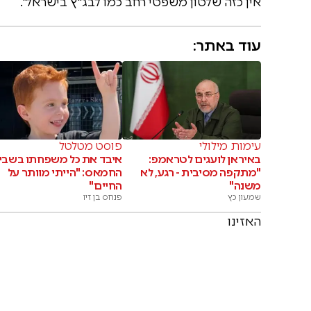
אין כזה שלטון משפטי רחב כמו לבג"ץ בישראל".
עוד באתר:
עימות מילולי
פוסט מטלטל
באיראן לועגים לטראמפ:
איבד את כל משפחתו בשבי
"מתקפה מסיבית - רגע, לא
החמאס: "הייתי מוותר על
משנה"
החיים"
שמעון כץ
פנחס בן זיו
האזינו