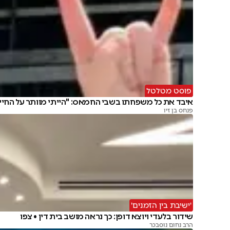
פוסט מטלטל
איבד את כל משפחתו בשבי החמאס: "הייתי מוותר על החיי
פנחס בן זיו
'ישיבת בין הזמנים'
שידור בלעדי ויוצא דופן: כך נראה מושב בית דין • צפו
הרב נחום נוסבכר