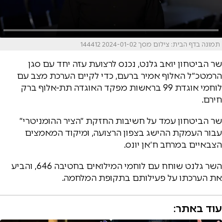
תמונה בדף הבית: צילום מסך 2024-01-02 144412
שר הביטחון יואב גלנט, נכנס לרצועת עזה יחד עם סגן
הרמטכ״ל האלוף אמיר ברעם, כדי לקיים הערכת מצב עם
לוחמי אוגדת 99 בראשות מפקד האוגדה תת-אלוף ברק
חירם.
שר הביטחון עמד על חשיבות החזקת ״הציר ההומניטרי״
עבור העמקת ההישג בצפון הרצועה, ומיקוד המאמצים
הצבאיים במרחב ח׳אן יונס.
השר גלנט שוחח עם לוחמי המילואים בחטיבה 646, והביע
את הערכתו על פעילותם בתקופת המלחמה.
עוד באתר: