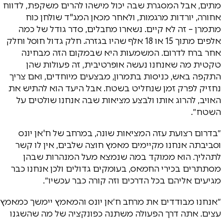
מתים, אבל המסגרת שבה יכול מישהו להרים משקפת, לדווח
אחורה, יורדות מרגמות, ולאחר מכאן המג"ד שולחן כוח
מתמרן – זה לא קיים. נשארו מחבלים, סדר גודל של כמה
אלפים מתוך 15 או 18 אלף שהיו בגזרה. חלק גדול חוסל וחלק
אחר ברח לדרום. המשמעות היא שבמקום הזה מבחינה
טקטית מה שאנחנו נעשה אופרטיבית, זה פעולות שהן
התקפה באש, כניסות בתמרון, מבצעים מיוחדים, ואם צריך
נחזיק לפרק זמן שנחליט בשטח. אבל היעד הוא להתיש את
האויב, להרוג אותו ולבצע מציאות שבה אנחנו שולטים על
השטח״.
״בדרום רצועת עזה המציאות שונה, במרחב של ח'אן יונס
וסביבתה אנחנו מקיימים מאמץ חוצה שלבים, אין לו קשר
לתהליך. הוא ממוקד במה שנמצא מעל המנהרות שבהן
מסתתרים בכירי החמאס, בעומקים גדולים ולכן אנחנו כבר
מגיעים אליהם בכל הדרכים וזה קורה כבר עכשיו״.
״אנחנו מבודדים את מרחב ח׳אן יונס והמאמץ יימשך כמאמץ
עצים. אתה דרך הפעולה משתנה כפונקציה של מה שהשגנו