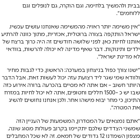
בבית ולהמשיך בלחימה. וגם הוקרה, גם לנופלים וגם
ללוחמים״.
״אין משימה יותר ראויה מהמשימה שאנחנו עושים עכשיו.
ישראל הותקפה בצורה ברוטלית, אכזרית, מתוך כוונה להרתיע
אותנו לחיות כאן. לפני שלושה חודשים זה היה כרוך ברצח של
ילדים ותינוקות. דבר שאף מדינה לא יכולה להרשות, בוודאי
לא מדינת ישראל״.
״ישנו צורך כפול בניצחון במערכה: הראשון, כדי לגבות מחיר
ולוודא שמי שגר ליד רצועת עזה יכול לעשות זאת. אבל הדבר
היותר חשוב – אם אתה לא מסיים בהכרעה ברורה אירוע כזה
שבו יש כ –1500 חללים וחטופים, אתה לא יכול לחיות במזרח
התיכון, כי מחר יבוא מישהו אחר. ולכן אנחנו נחושים להשיג
את המטרה״.
״אתם נמצאים על המסדרון, המשמעות של העניין הזה
שמשני הצדדים שלכם יתקיימו בקרוב פעולות מסוג שונה.
מצפון השמדנו 12 גדודים של חמאס. זה לא שכל המחבלים