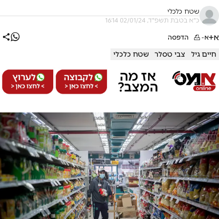
שטח כלכלי
כ"א בטבת תשפ"ד, 02/01/24 16:14
א+
א-
הדפסה
חיים גיל
צבי טסלר
שטח כלכלי