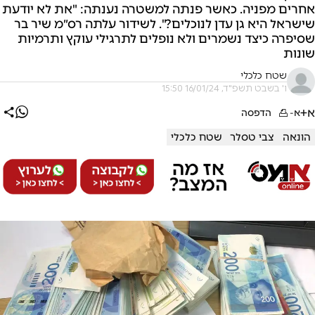
אחרים מפניה. כאשר פנתה למשטרה נענתה: "את לא יודעת
שישראל היא גן עדן לנוכלים?". לשידור עלתה רס״מ שיר בר
שסיפרה כיצד נשמרים ולא נופלים לתרגילי עוקץ ותרמיות
שונות
שטח כלכלי
ו' בשבט תשפ"ד, 16/01/24 15:50
א+
א-
הדפסה
הונאה
צבי טסלר
שטח כלכלי