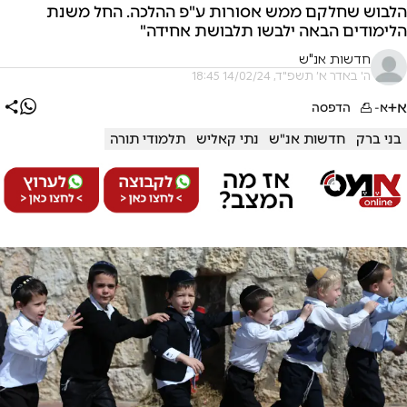
הלבוש שחלקם ממש אסורות ע"פ ההלכה. החל משנת
הלימודים הבאה ילבשו תלבושת אחידה"
חדשות אנ"ש
ה' באדר א׳ תשפ"ד, 14/02/24 18:45
א+
א-
הדפסה
בני ברק
חדשות אנ"ש
נתי קאליש
תלמודי תורה