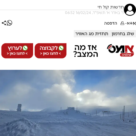
חדשות קול חי
ז' באדר א׳ תשפ"ד, 16/02/24 06:52
א+
א-
הדפסה
שלג בחרמון
תחזית מג האוויר