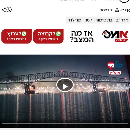
א+
א-
הדפסה
ארה"ב
בולטימור
גשר
מרילנד