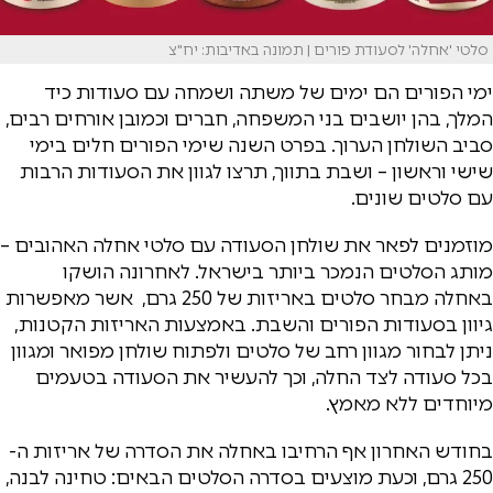
סלטי 'אחלה' לסעודת פורים | תמונה באדיבות: יח"צ
ימי הפורים הם ימים של משתה ושמחה עם סעודות כיד
המלך, בהן יושבים בני המשפחה, חברים וכמובן אורחים רבים,
סביב השולחן הערוך. בפרט השנה שימי הפורים חלים בימי
שישי וראשון – ושבת בתווך, תרצו לגוון את הסעודות הרבות
עם סלטים שונים.
מוזמנים לפאר את שולחן הסעודה עם סלטי אחלה האהובים –
מותג הסלטים הנמכר ביותר בישראל. לאחרונה הושקו
באחלה מבחר סלטים באריזות של 250 גרם, אשר מאפשרות
גיוון בסעודות הפורים והשבת. באמצעות האריזות הקטנות,
ניתן לבחור מגוון רחב של סלטים ולפתוח שולחן מפואר ומגוון
בכל סעודה לצד החלה, וכך להעשיר את הסעודה בטעמים
מיוחדים ללא מאמץ.
בחודש האחרון אף הרחיבו באחלה את הסדרה של אריזות ה-
250 גרם, וכעת מוצעים בסדרה הסלטים הבאים: טחינה לבנה,