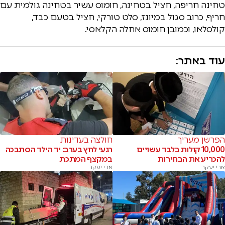
טחינה חריפה, חציל בטחינה, חומוס עשיר בטחינה גולמית עם
חריף, כרוב סגול במיונז, סלט טורקי, חציל בטעם כבד,
קולסלאו, וכמובן חומוס אחלה הקלאסי.
עוד באתר:
הפרשן מעריך
חולצה בעדינות
10,000 קולות בלבד עשויים
רגעי לחץ בערב: יד הילד הסתבכה
להכריע את הבחירות
במקצף המתכת
אבי יעקב
אבי יעקב