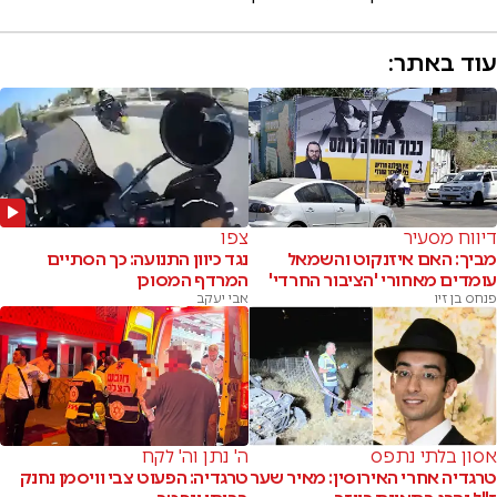
עוד באתר:
דיווח מסעיר
צפו
מביך: האם איזנקוט והשמאל
נגד כיוון התנועה: כך הסתיים
עומדים מאחורי 'הציבור החרדי'
המרדף המסוכן
פנחס בן זיו
אבי יעקב
אסון בלתי נתפס
ה' נתן וה' לקח
טרגדיה אחרי האירוסין: מאיר שער
טרגדיה: הפעוט צבי וויסמן נחנק