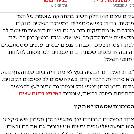
ז"ל נהרג בתאונת רייזר
בביתו ונפטר
אלי יעקובוביץ
נתי קאליש
גיזום עצים הוא חלק חשוב בתחזוקה שוטפת של חצר
פרטית. בדיוק כפי שמטפלים במערכת השקיה, מנקים
מרזבים או מתחזקים גדר, כך גם העצים דורשים תשומת לב
מקצועית אחת לתקופה. עץ שלא נגזם במשך זמן רב עלול
לפתח צמרת צפופה וכבדה, ענפים יבשים, ענפים שמסתבכים
זה בזה או ענפים שמתקרבים למבנים, למרפסות, לחלונות
ולחוטי חשמל.
"ברוב המקרים, הבעיה בעץ לא מתחילה ביום שבו הענף נופל.
היא מתחילה הרבה קודם, כשלא שמים לב לסימנים הקטנים.
גיזום בזמן הנכון יימנע נזק וכמובן גם יעזור לעץ להמשיך
להתפתח בצורה בריאה", אומרים
באלפא גיזום עצים
.
הסימנים שמשהו לא תקין
אחד הסימנים הברורים לכך שהגיע הזמן להזמין איש מקצוע
הוא הופעה של ענפים יבשים או שבורים. גם אם הם נראים
קטנים יחסית, ענפים כאלה עלולים ליפול ברוח חזקה, בזמן