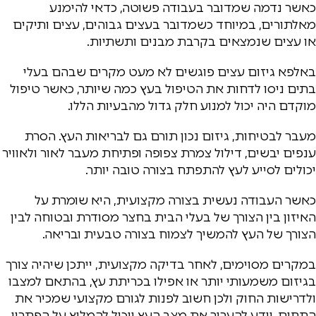
כאשר נדמה שמדובר בעבודה פשוטה, כדאי להימנע
מאלתורים, במיוחד כשמדובר בעצים גבוהים, עצים ותיקים
או עצים שנמצאים בקרבת מבנים ותשתיות.
באלפא גיזום עצים פוגשים לא מעט מקרים שבהם בעלי
בתים ניסו לדחות את הטיפול בעץ כמה שיותר, כאשר טיפול
מוקדם היה יכול למנוע חלק גדול מהבעיות הללו.
מעבר לבטיחות, גיזום נכון תורם גם לבריאות העץ. הסרת
ענפים יבשים, דילול צמרת צפופה ופתיחת מעבר לאור ולאוויר
יכולים לסייע לעץ להתפתח בצורה טובה יותר.
כאשר העבודה נעשית בצורה מקצועית, היא שומרת על
האיזון בין הצורך של בעלי הבית בחצר מסודרת ובטוחה לבין
הצורך של העץ להמשיך לצמוח בצורה טבעית ובריאה.
במקרים מסוימים, לאחר בדיקה מקצועית, ייתכן שיהיה צורך
בגיזום משמעותי יותר או אפילו בכריתת עץ, בהתאם למצבו
ולדרישות החוק ולכן חשוב לפנות לגורם מקצועי שמכיר את
התחום, יודע להעריך את מצב העץ ויכול להמליץ על הפתרון