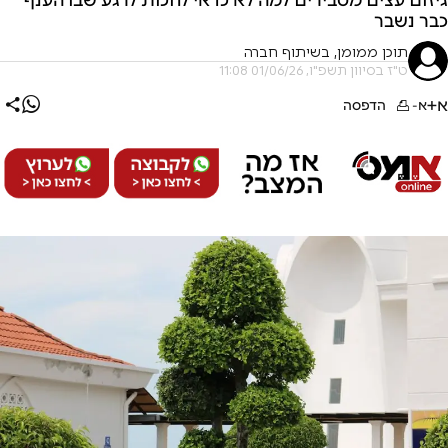
כבר נשבר
תוכן ממומן, בשיתוף חברה
ט"ז בסיוון תשפ"ו, 01/06/26 11:08
א+
א-
הדפסה