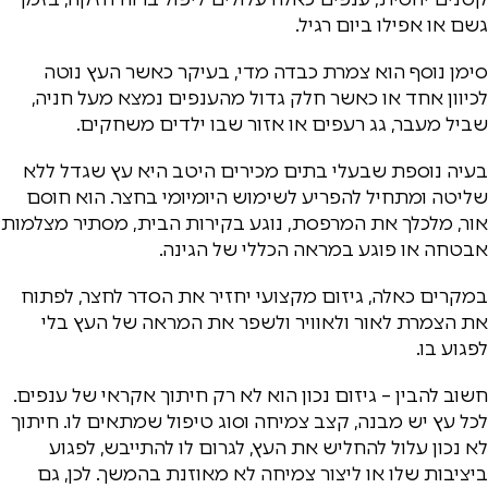
גשם או אפילו ביום רגיל.
סימן נוסף הוא צמרת כבדה מדי, בעיקר כאשר העץ נוטה
לכיוון אחד או כאשר חלק גדול מהענפים נמצא מעל חניה,
שביל מעבר, גג רעפים או אזור שבו ילדים משחקים.
בעיה נוספת שבעלי בתים מכירים היטב היא עץ שגדל ללא
שליטה ומתחיל להפריע לשימוש היומיומי בחצר. הוא חוסם
אור, מלכלך את המרפסת, נוגע בקירות הבית, מסתיר מצלמות
אבטחה או פוגע במראה הכללי של הגינה.
במקרים כאלה, גיזום מקצועי יחזיר את הסדר לחצר, לפתוח
את הצמרת לאור ולאוויר ולשפר את המראה של העץ בלי
לפגוע בו.
חשוב להבין – גיזום נכון הוא לא רק חיתוך אקראי של ענפים.
לכל עץ יש מבנה, קצב צמיחה וסוג טיפול שמתאים לו. חיתוך
לא נכון עלול להחליש את העץ, לגרום לו להתייבש, לפגוע
ביציבות שלו או ליצור צמיחה לא מאוזנת בהמשך. לכן, גם