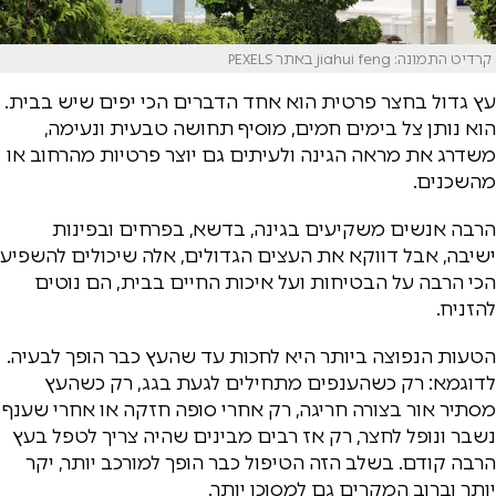
קרדיט התמונה: jiahui feng באתר PEXELS
עץ גדול בחצר פרטית הוא אחד הדברים הכי יפים שיש בבית.
הוא נותן צל בימים חמים, מוסיף תחושה טבעית ונעימה,
משדרג את מראה הגינה ולעיתים גם יוצר פרטיות מהרחוב או
מהשכנים.
הרבה אנשים משקיעים בגינה, בדשא, בפרחים ובפינות
ישיבה, אבל דווקא את העצים הגדולים, אלה שיכולים להשפיע
הכי הרבה על הבטיחות ועל איכות החיים בבית, הם נוטים
להזניח.
הטעות הנפוצה ביותר היא לחכות עד שהעץ כבר הופך לבעיה.
לדוגמא: רק כשהענפים מתחילים לגעת בגג, רק כשהעץ
מסתיר אור בצורה חריגה, רק אחרי סופה חזקה או אחרי שענף
נשבר ונופל לחצר, רק אז רבים מבינים שהיה צריך לטפל בעץ
הרבה קודם. בשלב הזה הטיפול כבר הופך למורכב יותר, יקר
יותר וברוב המקרים גם למסוכן יותר.