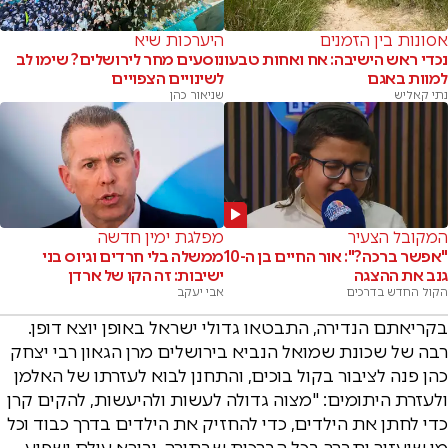
אסונות בין הזמנים
היערכות שיא
נכדי ראש הישיבה: אח ואחות טבעו
נוסעים מחר לירושלים? שימו לב
למוות באגם
לשינויים הצפויים
נתי קאליש
שניאור כהן
המקובל הצעיר
מפלגת ימין חדשה
"אפשר ברכה?": אור החיים בן ה-10
ממשלה בלי חרדים וגיוס בני
גנב את ההצגה
ישיבות: זה הקו של ארדן
הקול החדש בדרכים
אבי יעקב
בקריאתם הנדירה, התבטאו גדולי ישראל באופן יוצא דופן.
רבה של שכונת שמואל הנביא בירושלים מרן הגאון רבי יצחק
כהן פנה לציבור בקול בוכים, והתחנן לבוא לעזרתו של האלמן
ולעזרת היתומים: "מצוה גדולה לעשות ולהיעשות, להקים קרן
כדי לחתן את הילדים, כדי להחזיק את הילדים בדרך כבוד וכל
מי שיעזור יתברך בכל הברכות שבתורה, ובורא עולם ישפיע