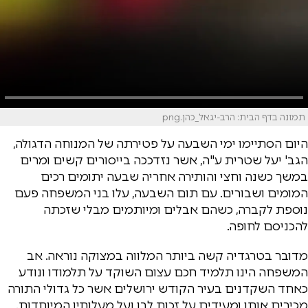
תמונה בדף הבית: הרב-יגאל_כהן.png
היום הסתיימו ימי השבעה על פטירתה של המנוחה הדגולה,
הגב' יעל שטרית ע"ה, אשר נזדככה בייסורים קשים ומרים
במשך כשנה וחצי והותירה אחריה שבעה יתומים רכים
המומים ושבורים. עם תום השבעה, עלו בני המשפחה פעם
נוספת לקברה, כשהם אבלים ומיותמים מבלי שזכתה
להכניסם לחופה.
מדובר בטרגדיה קשה ביותר המלווה במצוקה נוראה. אב
המשפחה הינו תלמיד חכם עצום השוקד על תלמודו ונודע
כאחד השקדנים בעיר הקודש ירושלים אשר כל גדולי התורה
מכירים אותו ומעידים על זכות לבו ועל מעלותיו המיוחדות.