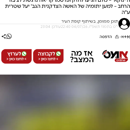
הרחב – למען יתומיה של האשה הצדקנית הגב' יעל שטרית
ע"ה
תוכן ממומן, בשיתוף קופת העיר
י"ט בתמוז תשפ"ו, 04/07/26 22:40
עודכן: 23:04
א+
א-
הדפסה