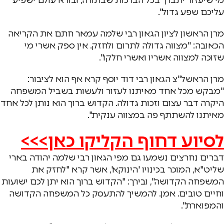
עליכם שפע גדול".
מרן הראשון לציון הגאון רבי שלמה עמאר חתם את הקריאה
הכאובה: "מצווה גדולה לתרום ולחזק. אין ספק אשרי מי
שזוכה למצווה אשריו ואשרי חלקו".
מרן הראשל"צ הגאון רבי דוד יוסף קרא אף הוא לציבור:
"מבקש מכל אחד מאיתנו לעזור ולעשות בשביל המשפחה
היקרה דבר עצום וזכות גדולה. הקדוש ברוך הוא נותן לכל אחד
מאיתנו להשתתף פה במצווה ענקית".
לסיוע דחוף הקליקו כאן>>>
דברים נחרצים נשמעו גם מפי הגאון רבי שלמה יהודה בארי
שליט"א, המוכר בכינויו 'הינוקא', אשר קרא "לחזק את
המשפחה הקדושה", ובירך: "הקדוש ברוך הוא יתן לכם ישועות
וחיים טובים. אמן. להמשיך להתעסק כל המשפחה הקדושה
והמפוארת".