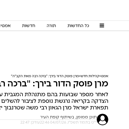
כל החדשות
תורה
חדשות
אמסי
אמס
קהילות חדש
מרן פוסק הדור בירך: "ברכה רבה מאת הקב"ה"
מרן פוסק הדור בירך: "ברכה 
לאחר מספר שבועות בהם מתנהלת המגבית עבו
הצדקה בקריאה נרגשת נוספת לציבור להשלים 
תפארת ישראל מרן הגאון רבי משה שטרנבוך י
תוכן ממומן, בשיתוף קופת העיר
י"ט בתמוז תשפ"ו, 04/07/26 22:46
עודכן: 22:47