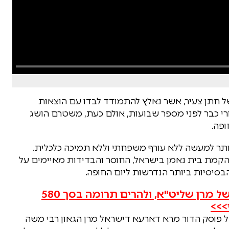
חתן צעיר, אשר נאלץ להתמודד לבדו עם הוצאות
רי כבר לפני מספר שבועות, אולם כעת, משטרם הושג
פה.
תר למעשה ללא עורף משפחתי וללא תמיכה כלכלית.
הקמת בית נאמן בישראל, החוסר והבדידות מאיימים על
בסיסיות ביותר הנדרשות ליום החופה.
הציבור נקרא להיענות לבקשתו המפורשת של מרן שליט"א, ולהרים תרומה בסך 580
>>>
ל פוסק הדור מרא דארעא דישראל מרן הגאון רבי משה