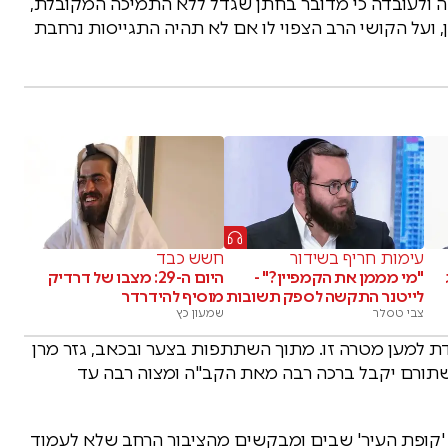
 ולעובדה כי מדובר בחתן שגדל ללא התמיכה המקובלת,
, ועל הקושי הרב הצפוי לו אם לא תהיה התגייסות נרחבת
עימות חריף בשידור
חשש כבד
"מי מממן את הקמפיין?" -
היום ה-29: מצבו של דרדיק
לייטנר התקשה לספק תשובות
מוסיף להידרדר
צבי טסלר
שמעון כץ
ת למען מטרה זו. מתוך השתתפות בצער ובכאב, גזר מרן
 שתורם יקבל ברכה רבה מאת הקב"ה ומצוה רבה עד
 'קופת העיר' שבים ומבקשים מהציבור הרחב שלא לעמוד