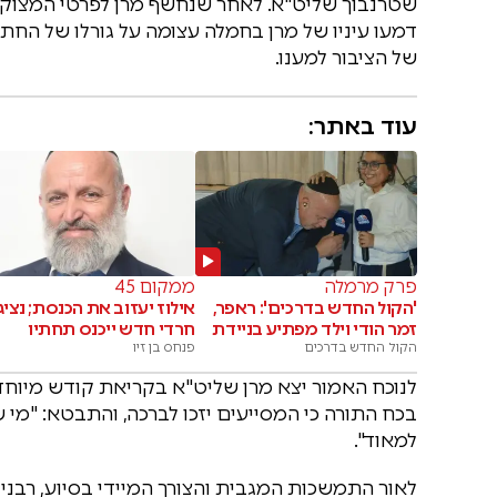
שטרנבוך שליט"א. לאחר שנחשף מרן לפרטי המצוקה
דמעו עיניו של מרן בחמלה עצומה על גורלו של החתן
של הציבור למענו.
עוד באתר:
פרק מרמלה
ממקום 45
'הקול החדש בדרכים': ראפר,
אילוז יעזוב את הכנסת; נציג
זמר הודי וילד מפתיע בניידת
חרדי חדש ייכנס תחתיו
הקול החדש בדרכים
פנחס בן זיו
לנוכח האמור יצא מרן שליט"א בקריאת קודש מיוחד
בכח התורה כי המסייעים יזכו לברכה, והתבטא: "מי
למאוד".
לאור התמשכות המגבית והצורך המיידי בסיוע, רבני