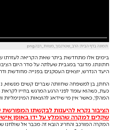
תמונה בדף הבית: הרב_שטרנבוך_מצוות_רבה.png
בימים אלו מתחדשת ביתר שאת הקריאה לעזרתו של 
חתונתו. מדובר במגבית שעלתה על סדר היום הציבו
היעד הנדרש, יוצאים העסקנים בפנייה מחודשת ודחו
החתן, בן למשפחה שחוותה שברים קשים מנשוא, נו
כעת, כשהוא עומד לפני הרגע המרגש בחייו לקראת 
המהלך, כאשר אין מי שידאג להוצאות המינימליות וה
שקלים למקרה שהומלץ על ידו באופן אישי
המקרה המורכב והחריג הובא זה מכבר אל שולחנו ש