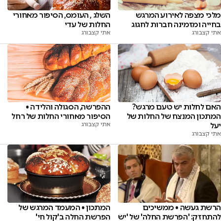
מלכי מצפה לאירוע המרגש
השלג , העומס, הסיפור מאחורי
בחייה ומזמינה חברות לחגוג
החלות של עדי
אתי קצבורג
אתי קצבורג
האם לחלות יש טעם מרגש?
ההפרשה, הסגולה והלידה •
המתכון המנצח של החלות של
הסיפור מאחורי החלות של רחל
יעל
אתי קצבורג
אתי קצבורג
הרשת געשה • ממשיכים
המתכון • המעמד המרגש של
להתחזק: 'הפרשת החלה' של 'יש
הפרשת החלה ב'קול חי'