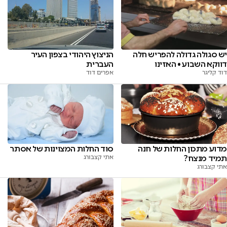
יש סגולה גדולה להפריש חלה
הניצוץ היהודי בצפון העיר
דווקא השבוע • האזינו
העברית
דוד קליגר
אפרים דוד
מדוע מתכון החלות של חנה
סוד החלות המצוינות של אסתר
תמיד מנצח?
אתי קצבורג
אתי קצבורג