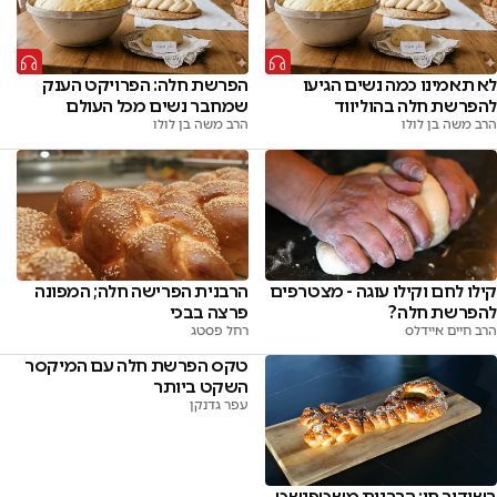
לא תאמינו כמה נשים הגיעו
הפרשת חלה: הפרויקט הענק
להפרשת חלה בהוליווד
שמחבר נשים מכל העולם
הרב משה בן לולו
הרב משה בן לולו
קילו לחם וקילו עוגה - מצטרפים
הרבנית הפרישה חלה; המפונה
להפרשת חלה?
פרצה בבכי
הרב חיים איידלס
רחל פסטג
טקס הפרשת חלה עם המיקסר
השקט ביותר
עפר גדנקן
בשידור חי: הרבנית משטפנשט