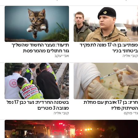
מפתיע: בן ה-17 מונה לתפקיד
תיעוד: נעצר החשוד שהשליך
ביטחוני בכיר
גור חתולים מהמרפסת
קובי אליה
אבי יעקב
חריג: בן 17 אובחן עם מחלת
בשכונה החרדית: נער כבן 17 נפל
השיתוק פוליו
מגובה 3 מטרים
גדי פוקס
קובי אליה