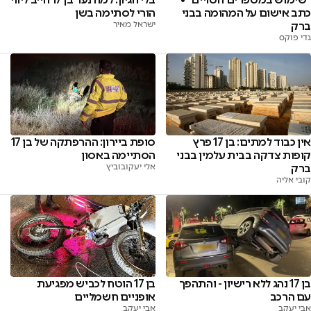
כתב אישום על המהומה בבני
הורי לסתימה בשן
ברק
ישראל מאיר
גדי פוקס
אין כבוד למתים: בן 17 פרץ
סופת ביירון: ההרפתקה של בן 17
קופות צדקה בבית עלמין בבני
הסתיימה באסון
ברק
אלי יעקובוביץ
קובי אליה
בן 17 הוטח לכביש מפגיעת
בן 17 נהג ללא רישיון - והתהפך
אופניים חשמליים
עם הרכב
אבי יעקב
אבי יעקב