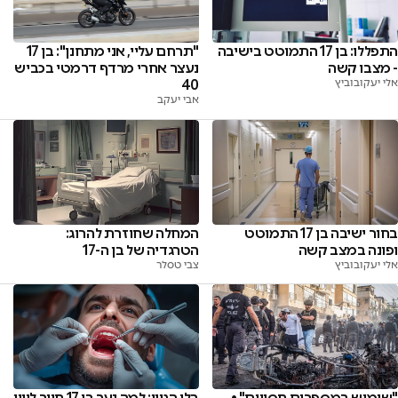
התפללו: בן 17 התמוטט בישיבה
"תרחם עליי, אני מתחנן": בן 17
- מצבו קשה
נעצר אחרי מרדף דרמטי בכביש
אלי יעקובוביץ
40
אבי יעקב
בחור ישיבה בן 17 התמוטט
המחלה שחוזרת להרוג:
ופונה במצב קשה
הטרגדיה של בן ה-17
אלי יעקובוביץ
צבי טסלר
"שימוש במספרים חסויים" •
בלי הגיון: למה נער בן 17 חייב ליווי