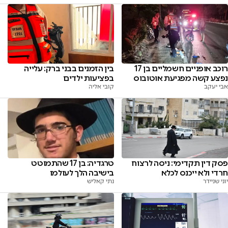
רוכב אופניים חשמליים בן 17
בין הזמנים בבני ברק: עלייה
נפצע קשה מפגיעת אוטובוס
בפציעות ילדים
אבי יעקב
קובי אליה
טרגדיה: בן 17 שהתמוטט
פסק דין תקדימי: ניסה לרצוח
בישיבה הלך לעולמו
חרדי ולא ייכנס לכלא
נתי קאליש
יוני שניידר