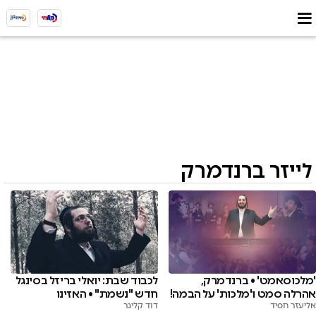
לייזר ברנדמרק
לכבוד שבת: יואלי בריזל בסינגל
'מלכוסאמט' • ברנדמרק,
חדש "נשמת" • האזינו
אהרלה סמט ו'מלכות' על הבמה!
דוד קליגר
אליעזר חסיד