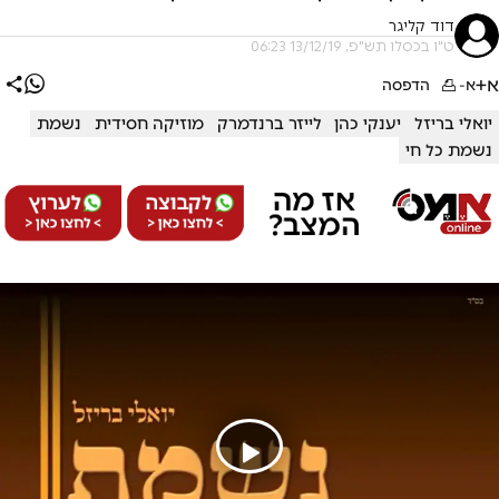
דוד קליגר
ט"ו בכסלו תש"פ, 13/12/19 06:23
א+
א-
הדפסה
יואלי בריזל
יענקי כהן
לייזר ברנדמרק
מוזיקה חסידית
נשמת
נשמת כל חי