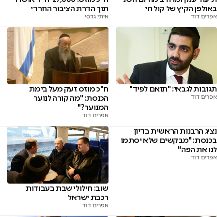
באולפן הקיץ של קול חי
תוך הדרת הציבור החרדי
אפרים דוד
איתי גדסי
ח"כ מוזס זעק מעל בימת
תגובות לגבאי: "תואם לפיד"
הכנסת: "מה קורה לנוער
אפרים דוד
המנוער?"
אפרים דוד
נציג הרבנות הראשית בדיון
בכנסת: "מבקשים שלא יסתמו
לנו את הפה"
אפרים דוד
שוב: חילולי שבת בעבודות
רכבת ישראל
אפרים דוד