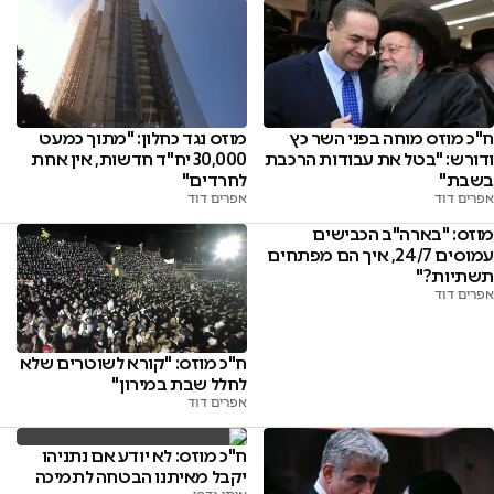
ח"כ מוזס מוחה בפני השר כץ
מוזס נגד כחלון: "מתוך כמעט
ודורש: "בטל את עבודות הרכבת
30,000 יח"ד חדשות, אין אחת
בשבת"
לחרדים"
אפרים דוד
אפרים דוד
מוזס: "בארה"ב הכבישים
עמוסים 24/7, איך הם מפתחים
תשתיות?"
אפרים דוד
ח"כ מוזס: "קורא לשוטרים שלא
לחלל שבת במירון"
אפרים דוד
ח"כ מוזס: לא יודע אם נתניהו
יקבל מאיתנו הבטחה לתמיכה