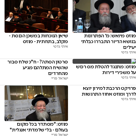
שיאן הנוכחות במשכן הכנסת -
מוזס מיואש: כל הפתרונות
מקלב, בתחתית - מוזס
בנושא הדיור התבררו כבלתי
איתי גדסי
יעילים
איתי גדסי
סרטון הסתה? - ח"כ שלח סבור
מוזס: מתנגד להטלת מס רכוש
שהשיח המתלהם מגיע
על משכירי דירות
מהחרדים
איתי גדסי
ישראל פריי
פרויקט הרכבת למירון יוצא
לדרך ומוזס אחוז התרגשות
איתי גדסי
מוזס: "מסתדר בכל מקום
בעולם - בלי שלמדתי אנגלית"
ישראל פריי