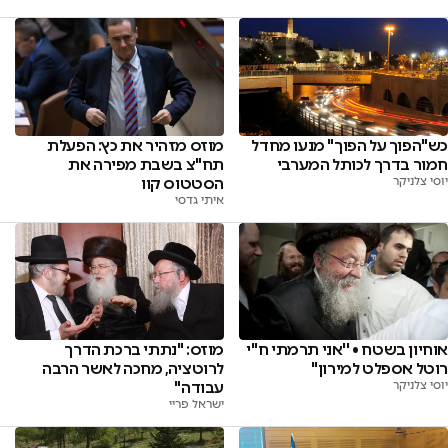
כש"הפוך על הפוך" מנעו מחדל
מוזס מזהיר את כץ: הפעלת
חמור בדרך לכותל המערבי
תח"צ בשבת מפירה את
יוסי צלניקר
הסטטוס קוו
איתי גדסי
אוחיון בשטח • ''אני תרמתי ח''י
מוזס: "נתתי ברכת הדרך
רוטל אספלט למירון''
לרוטציה, מחכה לאשר הרבה
יוסי צלניקר
עבודה"
ישראל פריי