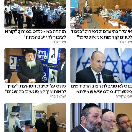
אייכלר בהיערכות למירון: "בניגוד
הנה זה בא • מוזס במירון: "קורא
לשנים קודמות אני אופטימי"
לציבור להגיע בהמוניו"
איתי גדסי
איתי גדסי
בנט לא מגיב לתקצוב הרפורמים
מוזס על ישיבת המועצת: "צריך
ממשרדו, מוזס יגיש שאילתא
לראות איך לא פוגעים בהישגים"
יוסי צלניקר
ישראל פריי