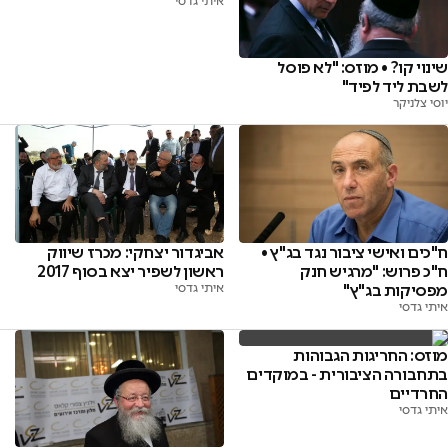
איתי גדסי
שינוי קו? • מוזס: "לא פוסל
לשבת ליד לפיד"
יוסי צלניקר
ח"כים ואישי ציבור נגד בג"ץ •
אביגדור יצחקי: מכרז שיווק
ח"כ פרוש: "מרגיש חנק
ראשון לשפיר יצא בסוף 2017
מפסיקות בג"ץ"
איתי גדסי
איתי גדסי
מוזס: החריגות הגבוהות
בתחבורה הציבורית - במוקדים
החרדיים
איתי גדסי