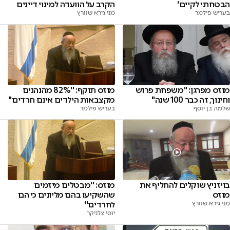
הבטחתי לקיים'
הקרב על הוועדה למינוי דיינים
בעריש פילמר
מני גירא שוורץ
מוזס מפרגן: ''משפחת פרוש
מוזס תוקף: ''82% מהנהנים
וחינוך, זה כבר 100 שנה''
מקצבאות הילדים אינם חרדים''
שלמה בן יוסף
בעריש פילמר
בויזניץ שוקלים להחליף את
מוזס: ''מבטלים מיזמים
מוזס
שהשקיעו בהם מליונים כי הם
מני גירא שוורץ
לחרדים''
יוסי צלניקר