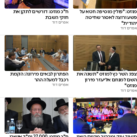
מוזס: "פולין מוסיפה חטא על
ח"כ מוזס: דורשים לתקן את
פשע ורוצה לאסור שחיטה
חוקי השבת
יהודית"
אפרים דוד
אפרים דוד
הפתרון לבאים מירונה: הקמת
צפו: השר כץ למוזס "תשנה את
רכבל למעלה ההר
השם למנחם אליעזר מירון
אפרים דוד
מוזס"
אפרים דוד
תיעוד ענק ומרהיב מהיום השני
ח"כ מוזס: 27,000 יח"ד אושרו