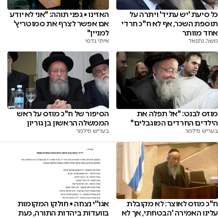
כל סיעת 'יש עתיד' ויתרה על
האזינו • גפני תוהה: "אני לא יודע
תוספת השכר, אף לא ח"כ חרדי
אם אפשר לצרף את סמוטריץ'
אחד מוותר
למניין"
משה נתנאל
איתי גדסי
מוזס לבנט: "אל תפלה את
הסיפור של ח"כ מוזס על ראש
הילדים החרדים המוגבלים"
הממשלה הראשון בן גוריון
בעריש פילמר
בעריש פילמר
ח"כ מוזס לאוצר: לא מקובלת
אגו''י נצחה • חולקו המקומות
עלינו האמירה 'הבטחתי, אך לא
בוועדות ביהדות התורה, כעת