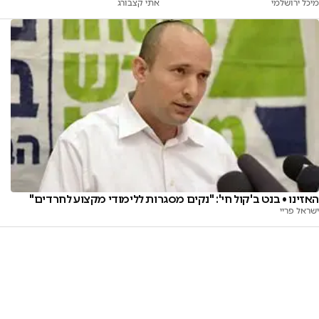
מיכל ירושלמי
מוהל?
אתי קצבורג
האזינו • בנט ב'קול חי': "נקים מסגרות ללימודי מקצוע לחרדים"
ישראל פריי