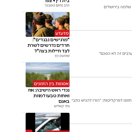
בית דין • צפו
הרב נחום נוסבכר
 שלמה בירושלים
מזעזע
"מרגישים נבגדים":
חרדים נדרשים לשרת
לצד חיילות בצה"ל
רבים זה לא הסכם"
שמעון כץ
אסונות בין הזמנים
נכדי ראש הישיבה: אח
ואחות טבעו למוות
חוננו לפרקליטות: "הורו להגיש כתבי
באגם
נתי קאליש