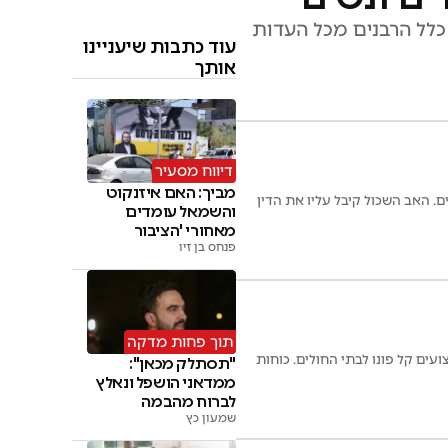
כלל הרבנים מכל העדות
עוד כתבות שיעניינו
אותך
דיווח מסעיר
מביך: האם איזנקוט
האב השכול קיבל עליו את הדין
והשמאל עומדים
מאחורי 'הציבור
החרדי'
פנחס בן זיו
תוך פחות מדקה
 בליסטי מאיראן ברחוב יגאל ידין בירושלים סמוך לרמת שלמה: גבר בן 46 פצוע בינוני ו-5 פצועים קל פונו לבתי החולים. כוחות
"תסתלק מכאן":
ממדאני הושפל ונאלץ
לברוח מהבמה
שמעון כץ