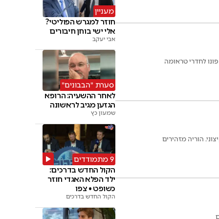
מעניין
חוזר למגרש הפוליטי?
אלי ישי בוחן חיבורים
אבי יעקב
סערת "הבבונים"
לאחר ההשעיה: הרופא
הגזען מגיב לראשונה
שמעון כץ
וני. הוריה מזהירים
9 מתמודדים
הקול החדש בדרכים:
ילד הפלא האגדי חוזר
כשופט • צפו
הקול החדש בדרכים