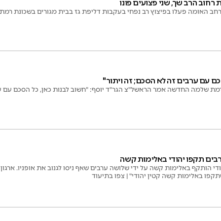
 רחוב הרב שך, שני פצועים פונו
ב האומה פעלו בפיצוץ רב נפחי בעקבות דליפת גז בבית מגורים בשכונת רמת
כם עם ערבים זה לא הסכם; זה ויתור"
מת שלמה החדשה אמר הראשל"צ הגר"ד יוסף: "חשוב לבנות כאן, כל הסכם עם ע
בים תקפו יהודי באלימות קשה
ודי הותקף באלימות קשה על ידי שלושה ערבים שאף ניסו לגנוב את אופניו. ארגון 
קפו באלימות קשה קטין יהודי" | צפו בתיעוד