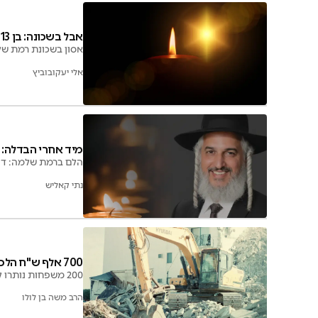
אבל בשכונה: בן 13 נפטר לאחר מאבק במחלה הקשה
אסון בשכונת רמת של
אלי יעקובוביץ
מיד אחרי הבדלה: 
הלם ברמת שלמה: דקו
נתי קאליש
700 אלף ש"ח הלכו לטמיון: בית הכנסת הושמד
200 משפחות נותרו ללא בית כנסת לאחר הריסה פתאומית. "לא יודעים איפה נגיד 'לכה דודי' ביום שישי הקרוב"
הרב משה בן לולו