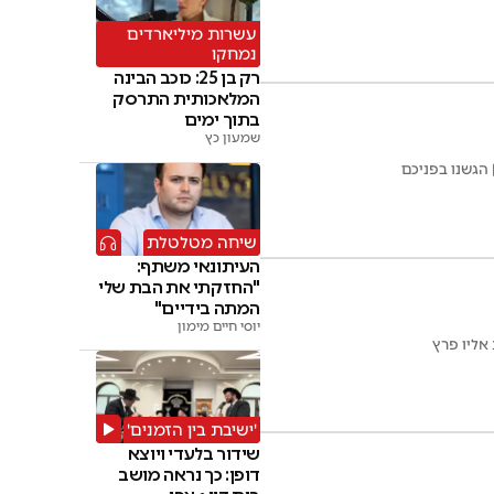
עשרות מיליארדים
נמחקו
רק בן 25: כוכב הבינה
המלאכותית התרסק
בתוך ימים
שמעון כץ
הגשנו בפניכם
שיחה מטלטלת
העיתונאי משתף:
"החזקתי את הבת שלי
המתה בידיים"
יוסי חיים מימון
אליו פרץ
'ישיבת בין הזמנים'
שידור בלעדי ויוצא
דופן: כך נראה מושב