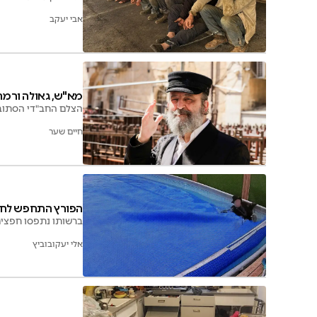
אבי יעקב
מא"ש, גאולה ורמת
הצלם החב"די הסתוב
חיים שער
הפורץ התחפש לחר
ברשותו נתפסו חפצים
אלי יעקובוביץ