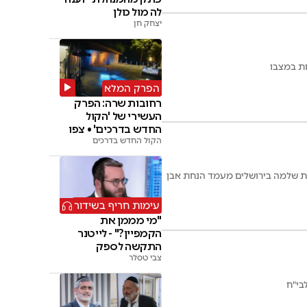
לה מול כולן
יצחק חן
הפרק המלא
רחובות שרה: הפרק
העשירי של 'הקול
החדש בדרכים' • צפו
הקול החדש בדרכים
מת שלמה בירושלים מעמד הנחת אבן
עימות חריף בשידור
"מי מממן את
הקמפיין?" - לייטנר
התקשה לספק
צבי טסלר
תשובות