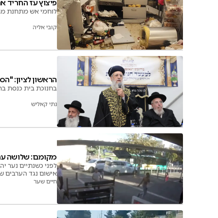
פיצוץ עז החריד את
לוחמי אש מתחנת מרח
קובי אליה
הראשון לציון: "הס
בחנוכת בית כנסת בר
נתי קאליש
מקומם: שלושה ער
לפני כשנתיים נער יה
אישום נגד הערבים שת
חיים שער