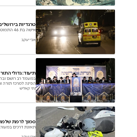
טרגדיות בירושלים: בת 46 ובחור בן
אישה בת 46 התמוטטה לעיני בנה ונפטרה לאחר מכן, ובחור כבן 20 הלך לעולמו לאחר שחלה הידרדרות במצבו
אבי יעקב
תיעוד: גדולי התור
במעמד רב רושם ובהש
הפינה למרכז תורה ו
נתי קאליש
סמוך לרמת שלמה: 
תאונת דרכים במעורבות רכב
אבי יעקב