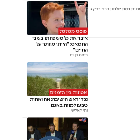
ונת רמת אלחנן בבני ברק •
פוסט מטלטל
איבד את כל משפחתו בשבי
החמאס: "הייתי מוותר על
החיים"
פנחס בן זיו
אסונות בין הזמנים
נכדי ראש הישיבה: אח ואחות
טבעו למוות באגם
נתי קאליש