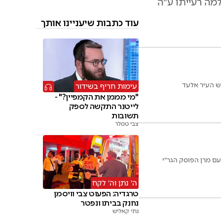
מה רעייתו ע"ה
עוד כתבות שיעניינו אותך
אש העיר אלעד
עימות חריף בשידור
"מי מממן את הקמפיין?" -
לייטנר התקשה לספק
תשובות
צבי טסלר
עם מרן הפוסק הגר"י
ה' נתן וה' לקח
טרגדיה: הפעוט צבי וויסמן
נחנק בביתו ונפטר
נתי קאליש