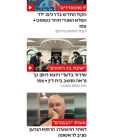
9 מתמודדים
הקול החדש בדרכים: ילד
הפלא האגדי חוזר כשופט •
צפו
הקול החדש בדרכים
'ישיבת בין הזמנים'
שידור בלעדי ויוצא דופן: כך
נראה מושב בית דין • צפו
הרב נחום נוסבכר
סערת "הבבונים"
לאחר ההשעיה: הרופא הגזען
מגיב לראשונה