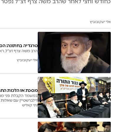
כחודש וחצי לאחר שהרב משה צרף זצ"ל נפטר ב
אלי יעקובוביץ
טרגדיה בחתונה: הס
הרב משה צרף זצ"ל, רא
אלי יעקובוביץ
מסכת או הלכות החג
במעמד הקבלת פני מרן 
זילברשטיין עם שאלות א
נתי קאליש