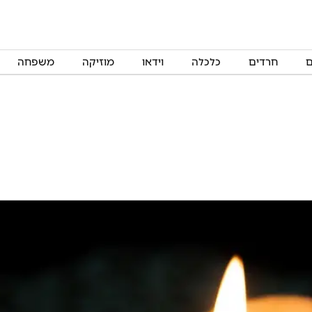
ם
חרדים
כלכלה
וידאו
מוזיקה
משפחה