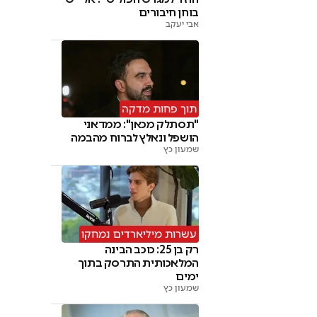
בוחן חיבורים
אבי יעקב
תוך פחות מדקה
"תסתלק מכאן": ממדאני
הושפל ונאלץ לברוח מהבמה
שמעון כץ
עשרות מיליארדים נמחקו
רק בן 25: כוכב הבינה
המלאכותית התרסק בתוך
ימים
שמעון כץ