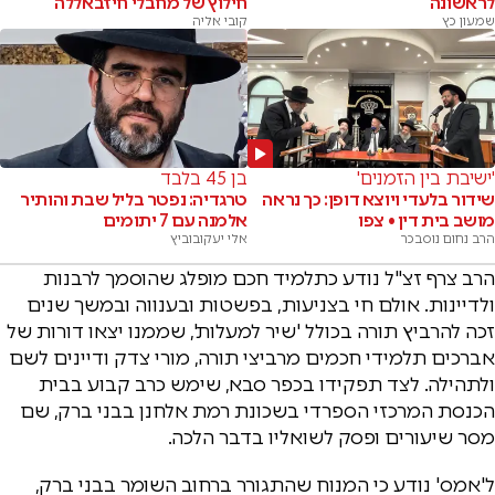
לראשונה
חילוץ של מחבלי חיזבאללה
שמעון כץ
קובי אליה
'ישיבת בין הזמנים'
בן 45 בלבד
שידור בלעדי ויוצא דופן: כך נראה
טרגדיה: נפטר בליל שבת והותיר
מושב בית דין • צפו
אלמנה עם 7 יתומים
הרב נחום נוסבכר
אלי יעקובוביץ
הרב צרף זצ"ל נודע כתלמיד חכם מופלג שהוסמך לרבנות
ולדיינות. אולם חי בצניעות, בפשטות ובענווה ובמשך שנים
זכה להרביץ תורה בכולל 'שיר למעלות', שממנו יצאו דורות של
אברכים תלמידי חכמים מרביצי תורה, מורי צדק ודיינים לשם
ולתהילה. לצד תפקידו בכפר סבא, שימש כרב קבוע בבית
הכנסת המרכזי הספרדי בשכונת רמת אלחנן בבני ברק, שם
מסר שיעורים ופסק לשואליו בדבר הלכה.
ל'אמס' נודע כי המנוח שהתגורר ברחוב השומר בבני ברק,