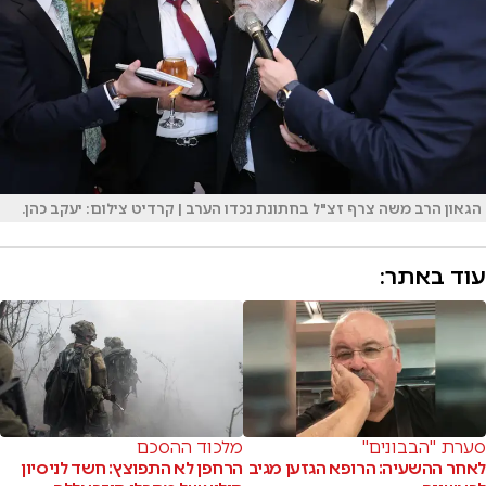
הגאון הרב משה צרף זצ"ל בחתונת נכדו הערב | קרדיט צילום: יעקב כהן.
עוד באתר:
סערת "הבבונים"
מלכוד ההסכם
לאחר ההשעיה: הרופא הגזען מגיב
הרחפן לא התפוצץ: חשד לניסיון