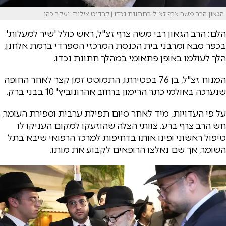
הגאון הרב משה צרף זצ"ל בחתונת נכדו | קרדיט צילום: יעקב כהן
הלם: הרב הגאון רבי משה צרף זצ"ל, ראש כולל 'שיר למעלות'
בכפר סבא ומרבני בית הכנסת המרכזי הספרדי ברמת אלחנן,
הלך לעולמו באופן פתאומי במהלך חתונת נכדו.
המנוח זצ"ל, בן 76 בפטירתו, התמוטט זמן קצר לאחר החופה
שנערכה באולמי כתר הרימון ברחוב אהרונוביץ' 10 בבני ברק.
על פי העדויות, מיד לאחר סיום תפילת ערבית וספירת העומר,
חש הרב צרף ברע. צוותי הצלה שהוזעקו למקום העניקו לו
טיפול ראשוני ופינו אותו בדחיפות למרכז הרפואי שיבא בתל
השומר, אך שם נאלצו הרופאים לקבוע את מותו.