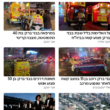
גל האלימות בליל שבת בבני
במרפאה בבני ברק: בת 40
ברק; פצוע קשה בביה"ח
התמוטטה, מצבה קריטי
קובי אליה
אבי יעקב
בני ברק: רוכב בן 15 במצב קשה
תאונת דרכים בבני ברק: בן 50
לאחר שנפגע מרכב
פצוע אנוש
אלי יעקובוביץ
אבי יעקב