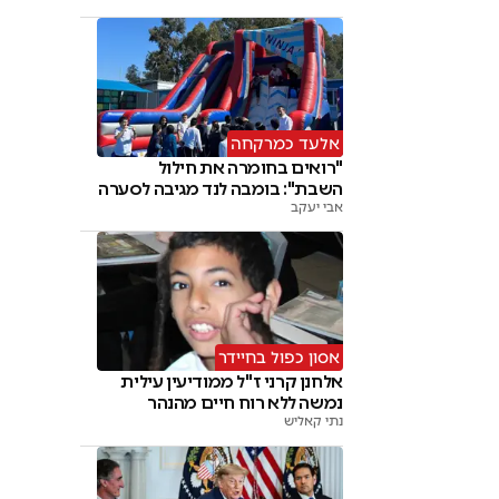
אלעד כמרקחה
"רואים בחומרה את חילול
השבת": בומבה לנד מגיבה לסערה
אבי יעקב
אסון כפול בחיידר
אלחנן קרני ז"ל ממודיעין עילית
נמשה ללא רוח חיים מהנהר
נתי קאליש