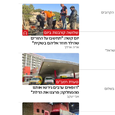
 הקרובים
שלושה קורבנות ביום
יום קשה: "תחשבו על ההורים
שהילד חוזר אליהם בשקית"
אריה ארליך
ישראל"
סערת רמב"ם
"רופאים ערבים גירשו אותנו
 בשלום
מהמחלקה; פרצנו את הדלת"
אבי יעקב