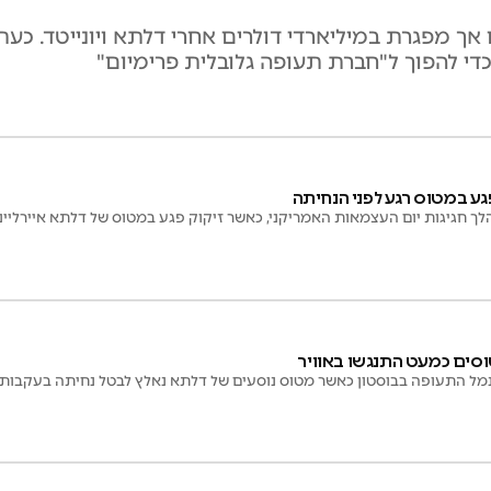
ס מפעילה כ-6,500 טיסות ביום אך מפגרת במיליארדי דולרים אחרי דלתא ויוניי
די להפוך ל"חברת תעופה גלובלית פרימיום"
פגע במטוס רגע לפני הנחיתה
ך חגיגות יום העצמאות האמריקני, כאשר זיקוק פגע במטוס של דלתא איירליינ
נמל התעופה בבוסטון כאשר מטוס נוסעים של דלתא נאלץ לבטל נחיתה בעקבות