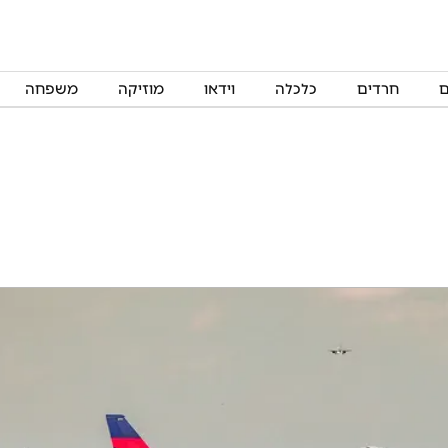
ם
חרדים
כלכלה
וידאו
מוזיקה
משפחה