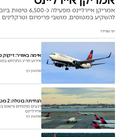
אמריקן איירליינ
להשקיע במטוסים, מושבי פרימיום וטרקלינים כ
יוני שניידר
אימה באוויר: זיקוק 
אירוע חריג התרחש במהל
שמעון כץ
הנחיתה בוטלה: 2 מטוסים כמעט התנגשו באוויר
רגעים מתוחים נרשמו ב
איירליינס
שמעון כץ