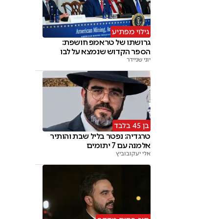
גילוי מפתיע
גרושתו של טראמפ חושפת:
הספר הקדוש שנמצא על לבו
יוני שניידר
בן 45 בלבד
טרגדיה: נפטר בליל שבת והותיר
אלמנה עם 7 יתומים
אלי יעקובוביץ