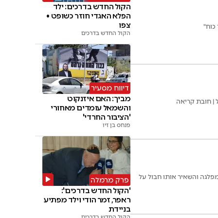
הקול החדש בדרכים: ילד
הפלא האגדי חוזר כשופט •
צפו
כוח"
הקול החדש בדרכים
דיווח מסעיר
מביך: האם איזנקוט
 | חובת קריאה
והשמאל עומדים מאחורי
'הציבור החרדי'
פנחס בן זיו
 של מפלגה והשאיר אותו חבול על
פרק מרמלה
'הקול החדש בדרכים':
ראפר, זמר הודי וילד מפתיע
בניידת
הקול החדש בדרכים