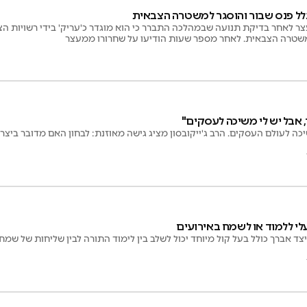
לל פנס שבור והוסגר למשטרה הצבאית
מאלעד נעצר לאחר בדיקת תנועה שבמהלכה התברר כי הוא מוגדר כ'עריק' בידי רשויו
 המשטרה הצבאית. לאחר מספר שעות הודיעו על שחרורו ממעצר
 אבל יש לי משיכה לעסקים"
ה לעולם העסקים. הרב ג'ייקובסון מציג גישה מאוזנת: לבחון האם מדובר ביצר
י ללמוד או לשמח באירועים
יצד אברך כולל בעל קול מיוחד יכול לשלב בין לימוד התורה לבין שליחות של שמ