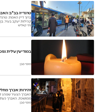
טרגדיה בב"ב: האברך בן ה-26 נ
ברוך דיין האמת: טרגד
קהילות יעקב בעיר. בן 26 בלבד. הותיר אלמנה ו-2 פעוטות
נתי קאליש
במודיעין עילית נפט
מוטי סבן
זהירות: אברך מחלי
האברך הצעיר שנוהג ל
ממושכת. האברך כעת 
מוטי סבן