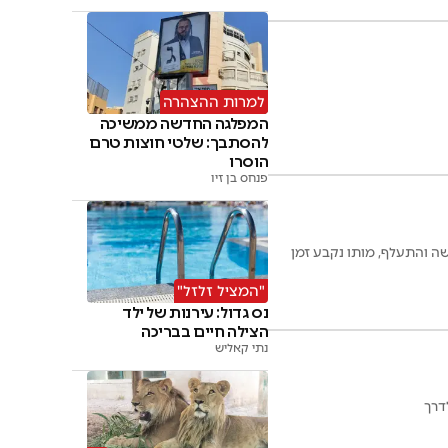
למרות ההצהרה
המפלגה החדשה ממשיכה
להסתבך: שלטי חוצות טרם
הוסרו
פנחס בן זיו
 והתעלף, מותו נקבע זמן
"המציל זלזל"
נס גדול: עירנות של ילד
הצילה חיים בבריכה
נתי קאליש
דרך