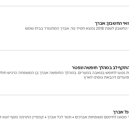
ואי החשבון: אברך
סיד גור, אברך המתגורר בבית שמש
התקף לב במהלך חופשה ונפטר
 נסעו לחופש בטאבה במצרים. במהלך החופשה אברך בן המשפחה הרגיש חולשה
פועלים להבאת גופתו לארץ
כל אברך
ד מסוגו לחימום משפחות אברכים • תנור לכל אברך • קמפיין התרמה נוסף יוצא ל