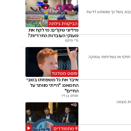
ת הצבא, בשל כך שנשמע לדעת
הביקורת גילתה
מיליוני שקלים: מי לקח את
מענקי העובדות החרדיות?
גדי פוקס
 חולף או בשליחות עמוקה
פוסט מטלטל
איבד את כל משפחתו בשבי
החמאס: "הייתי מוותר על
החיים"
פנחס בן זיו
חת מצווה
9 מתמודדים