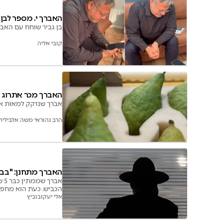
האברך י. מספר לבן 
בן גביר שוחח עם האבר
קובי אליה
האברך מכר אתרוג ב-125 אלף דולר | סיפור מ
אברך שנזקק למאות אלפ
הרב נהוראי משה אלביליה
האברך מתחנן: "בבק
אב
הכביש. כעת הוא מחפש 
אלי יעקובוביץ