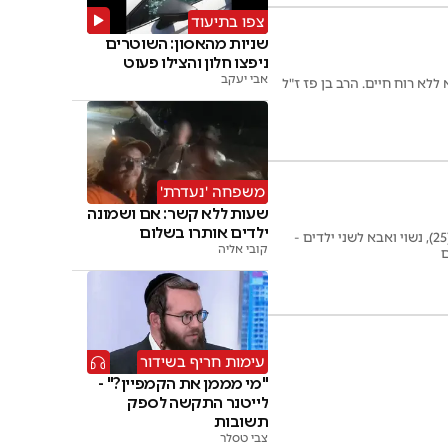
צפו בתיעוד
שניות מהאסון: השוטרים
ניפצו חלון והצילו פעוט
אבי יעקב
לא רוח חיים. הרב בן פז ז"ל
משפחה 'נעדרת'
שעות ללא קשר: אם ושמונה
ילדים אותרו בשלום
בשעות הלילה התקבל דיווח על שני חרדים שנכנסו למים בחוף הדולפינריום בתל-אביב. אחד האברכים (25), נשוי ואבא לשני ילדים -
קובי אליה
ם
עימות חריף בשידור
"מי מממן את הקמפיין?" -
לייטנר התקשה לספק
תשובות
צבי טסלר