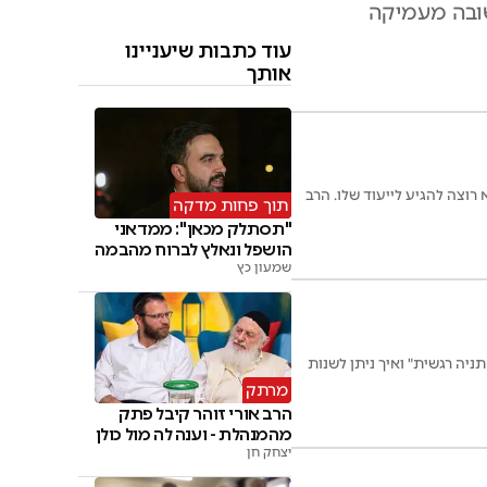
שובה מעמיקה
עוד כתבות שיעניינו
אותך
רוצה להגיע לייעוד שלו. הרב
תוך פחות מדקה
"תסתלק מכאן": ממדאני
הושפל ונאלץ לברוח מהבמה
שמעון כץ
ניה רגשית" ואיך ניתן לשנות
מרתק
הרב אורי זוהר קיבל פתק
מהמנהלת - וענה לה מול כולן
יצחק חן