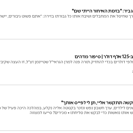
גביר: "בזכות האיחור הייתי שם"
ך שחיסל את המחבלים ושיבח אותו כל גבורתו בזירה: "אתם פשוט גיבורים, יישר 
דהים
י דולרים בכדי להחזיק תורה פנה למרן הגראי"ל שטיינמן זצ"ל, זו העצה שקיבל
שה תתקשר אליי, תן לי לפייס אותך"
רך שממתין כבר 5 שנים לילדים, ערך חשבון נפש ונזכר בקטטה אליה נקלע, במהלכה היכה פעיל
אותו נואשות כדי לבקש את סליחתו • מכירים? סייעו למצווה