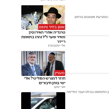
ג מפגיעת אוטובוס ברחוב
אסון בלתי נתפס
טרגדיה אחרי האירוסין:
מאיר שער ז"ל נהרג בתאונת
רייזר
אלי יעקובוביץ
מעניין
חוזר למגרש הפוליטי? אלי
ישי בוחן חיבורים
אבי יעקב
 התמוטט בביתו ועבר החייאה