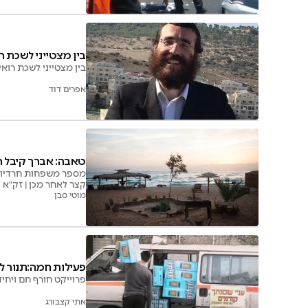
בין מצטייני לשכת ר
בין מצטייני לשכת רואי החשבון לשנת 2018 נמצא ח
אפרים דוד
טאבה: אברך קיבל 
מספר משפחות חרדיות
קצר לאחר מכן | זק"א 
מוטי סבן
פעילות חמה:תנור ל
פרוייקט חורף חם ויחי
אתי קצבורג