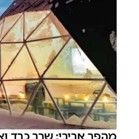
מהפך אביבי: שרב כבד ו