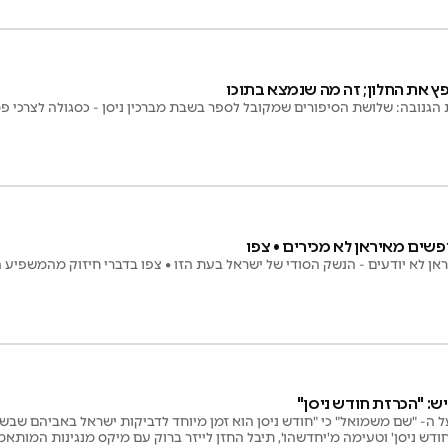
פץ את החלון; זה מה שנמצא בתוכו
 הגנובה: שלושת הסיפורים שמקובל לספר בשבת מברכין ניסן - כסגולה לצרכי 
שים מאיראן לא מכירים • צפו
ן לא יודעים - הנשק הסודי של ישראל בעת הזו • צפו בדברי חיזוק מהמשפיע ה
יש: "הכרזת חודש ניסן"
ל ה- "שם משמואל" כי "חודש ניסן הוא זמן מיוחד לדביקות ישראל באביהם שבשמי
חודש ניסן' וטעימה מ'יחדשהו', תיבל החזן לייזר ברוק עם מיקס מנגינות המותא