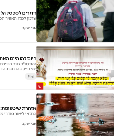
חוזרים לספסל הלי
עדכון למזג האוויר 
אבי יעקב
היום זהו היום האח
ימי חייו, בהרחבת הד
Pini
אזהרת שיטפונות:
החזאי ליאור סודרי מ
אבי יעקב