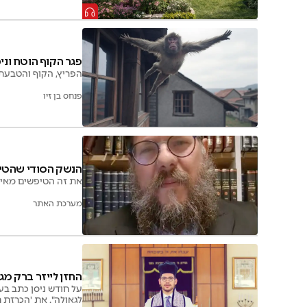
פגר הקוף הוטח וני
הפריץ, הקוף והטבעת
פנחס בן זיו
הנשק הסודי שהטיפ
את זה הטיפשים מאירא
מערכת האתר
החזן לייזר ברק מג
על חודש ניסן כתב בע
לגאולה". את 'הכרזת 