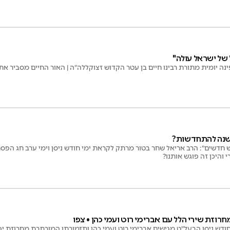
עד רזאל
של ישראל עולה"
פינה יומית מתורת רבינו חיים בן עטר הקדוש זצוקללה"ה | האור החיים מסביר את
השנה להתחדשות?
חדשים": הרב אריאל שחר בטור מרתק לקראת ימי חודש ניסן וימי ערב חג הפסח 
והיכן זה פוגש אותנו?
חרוזת שירי הלל עם אברימי רוט ועמי כהן • צפו
ודש ניסן הבעל"ט מגישים אברימי רוט ועמי כהן ותזמורתו המורחבת מחרוזת י