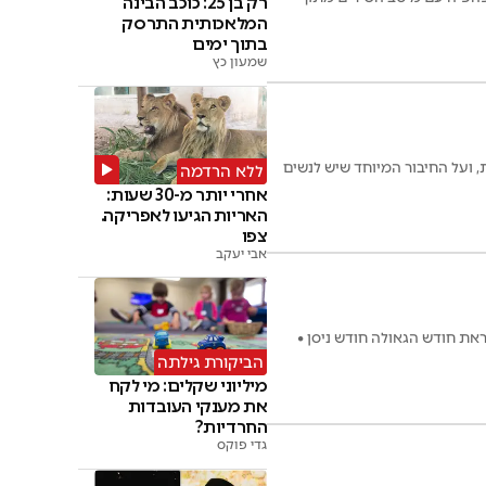
רק בן 25: כוכב הבינה
המלאכותית התרסק
בתוך ימים
שמעון כץ
, ועל החיבור המיוחד שיש לנשים
ללא הרדמה
אחרי יותר מ-30 שעות:
האריות הגיעו לאפריקה.
צפו
אבי יעקב
את חודש הגאולה חודש ניסן •
הביקורת גילתה
מיליוני שקלים: מי לקח
את מענקי העובדות
החרדיות?
גדי פוקס