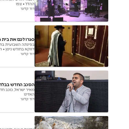
ההלל • צפו
דוד קליגר
סגרו לכם את בית ה
בפינתה השבועית בתוכ
דווקא בחודש ניסן • ה
דוד קליגר
הכוכב החדש בבלדה
מאיר ישראל, כוכב ח
האזינו
דוד קליגר