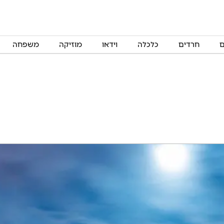
ם
חרדים
כלכלה
וידאו
מוזיקה
משפחה