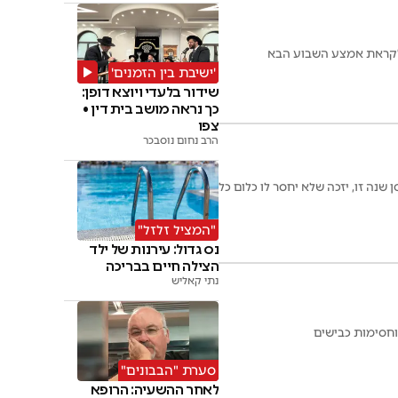
 לקראת אמצע השבוע הבא
'ישיבת בין הזמנים'
שידור בלעדי ויוצא דופן:
כך נראה מושב בית דין •
צפו
הרב נחום נוסבכר
28 היתומים המתחתנים בחודש ניסן שנה זו, יזכה שלא יחסר לו כלום כל
"המציל זלזל"
נס גדול: עירנות של ילד
הצילה חיים בבריכה
נתי קאליש
וחסימות כבישים
סערת "הבבונים"
לאחר ההשעיה: הרופא