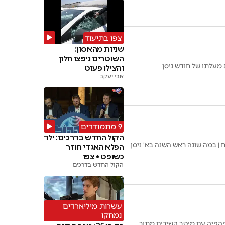
צפו בתיעוד
שניות מהאסון:
השוטרים ניפצו חלון
 מעלתו של חודש ניסן
והצילו פעוט
אבי יעקב
9 מתמודדים
הקול החדש בדרכים: ילד
| במה שונה ראש השנה בא' ניסן
הפלא האגדי חוזר
כשופט • צפו
הקול החדש בדרכים
עשרות מיליארדים
נמחקו
פהפיה עם מיטב השירים מתוך