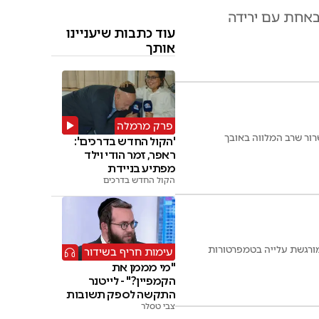
באחת עם ירידה
עוד כתבות שיעניינו
אותך
פרק מרמלה
רור שרב המלווה באובך
'הקול החדש בדרכים':
ראפר, זמר הודי וילד
מפתיע בניידת
הקול החדש בדרכים
מורגשת עלייה בטמפרטורות
עימות חריף בשידור
"מי מממן את
הקמפיין?" - לייטנר
התקשה לספק תשובות
צבי טסלר