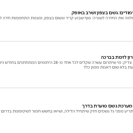
מודים: גשם בצפון ושרב באופק
המלווה את החזרה לשגרה: סוף שבוע קריר וגשום בצפון, ומגמת התחממות חדה
רון לזכות בברכה
האדמו"ר גוזר בגזירת צדיק: מי שיתרום עשרה שקלים לכל אחד מ-
עת בלא שום דאגות ממון כלל
 מערכת גשם סוערת בדרך
תריע מפני גל גשמים חזק שיתחיל הלילה, ושיאו בחשש חמור לשיטפונות בדרום 