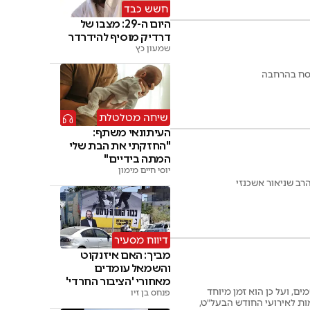
חשש כבד
היום ה-29: מצבו של
דרדיק מוסיף להידרדר
שמעון כץ
פסח בהרחבה
שיחה מטלטלת
העיתונאי משתף:
"החזקתי את הבת שלי
המתה בידיים"
יוסי חיים מימון
רב שניאור אשכנזי
דיווח מסעיר
מביך: האם איזנקוט
והשמאל עומדים
מאחורי 'הציבור החרדי'
ם, ועל כן הוא זמן מיוחד
פנחס בן זיו
מות לאירועי החודש הבעל"ט,