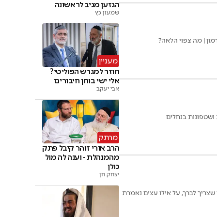
הגזען מגיב לראשונה
שמעון כץ
ן | מה צפוי הלאה?
מעניין
חוזר למגרש הפוליטי?
אלי ישי בוחן חיבורים
אבי יעקב
ושטפונות בנחלים
מרתק
הרב אורי זוהר קיבל פתק
מהמנהלת - וענה לה מול
כולן
יצחק חן
 הרב אופיר מלכא מסביר בהרחבה את כל דיני ברכת האילנות. מתי הזמן שצריך לברך, על אילו עצים נאמרת