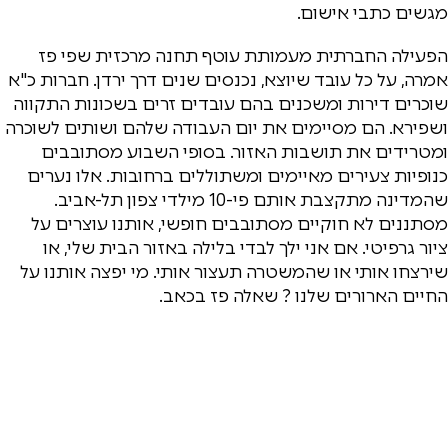
מגשים כתבי אישום.
הפעילה החברתית מעמותת עוטף תחנה מרכזית שפי פז
אמרה, על כל עובד שיוצא, נכנסים שנים דרך ירדן. חברות כ"א
שוכרים דירות ומשכנים בהם עובדים זרים בשכונות התקווה
ושפירא. הם מסיימים את יום העבודה שלהם ושותים לשוכרה
ומטרידים את תושבות האזור. בסופי השבוע מסתובבים
כנופיות צעירים מאיימים ומשתוללים ברחובות. אלו נערים
שהמדינה מתקצבת אותם פי-10 מילדי צפון תל-אביב.
מסתננים לא חוקיים מסתובבים חופשי, אותנו עוצרים על
ציור גרפיטי. אם אני ילך לבדי בלילה באזור הבית שלי, או
שירצחו אותי או שהמשטרה תעצור אותי. מי יפצה אותנו על
החיים הארורים שלנו ? שאלה פז בכאב.