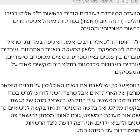
עובדים זרים | Nati Shohat/Flash90
הוועדה המיוחדת לעובדים הזרים בראשות ח"כ אליהו רביבו
(הליכוד) דנה היום (ראשון) במדיניות מינהל אכיפה וזרים
ברשות האוכלוסין וההגירה.
יו"ר הוועדה ח"כ אליהו רביבו אמר, האכיפה במדינת ישראל
הייתה לא מספקת, בלשון המעטה בשנים האחרונות. עובדים
עוברים בין ענפים באין מפריע, נוטשים מטופלים סיעודיים,
עובדים בעבודות מזדמנות בתל אביב ומקשים מאוד על
המעסיקים.
בנוסף על כך, יש לשבח את רשות האוכלוסין על תכנית היציאה
מרצון של האריתראים אבל מהצד השני לדרוש לגרש בכוח
את תומכי המשטר. עוד התקבע בישראל מנהג של הגשת
בקשת מקלט, ואז בקשה הומניטרית ואז בקשה לנישואים כך
שסיאוב מערכת המשפט, גורם לאותו מסתנן להישאר פה
שנים ולהביא ילדים. אני רוצה לדעת כיצד הרשויות
מתמודדות עם המנהג הזה.