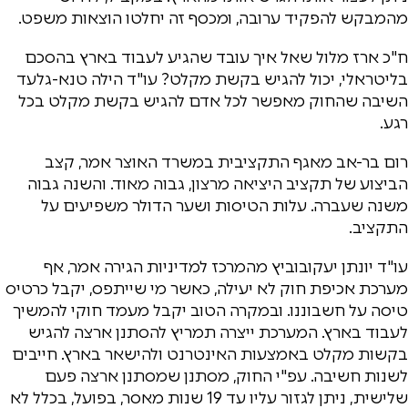
מהמבקש להפקיד ערובה, ומכסף זה יחלטו הוצאות משפט.
ח"כ ארז מלול שאל איך עובד שהגיע לעבוד בארץ בהסכם
בליטראלי, יכול להגיש בקשת מקלט? עו"ד הילה טנא-גלעד
השיבה שהחוק מאפשר לכל אדם להגיש בקשת מקלט בכל
רגע.
רום בר-אב מאגף התקציבית במשרד האוצר אמר, קצב
הביצוע של תקציב היציאה מרצון, גבוה מאוד. והשנה גבוה
משנה שעברה. עלות הטיסות ושער הדולר משפיעים על
התקציב.
עו"ד יונתן יעקובוביץ מהמרכז למדיניות הגירה אמר, אף
מערכת אכיפת חוק לא יעילה, כאשר מי שייתפס, יקבל כרטיס
טיסה על חשבוננו. ובמקרה הטוב יקבל מעמד חוקי להמשיך
לעבוד בארץ. המערכת ייצרה תמריץ להסתנן ארצה להגיש
בקשות מקלט באמצעות האינטרנט ולהישאר בארץ. חייבים
לשנות חשיבה. עפ"י החוק, מסתנן שמסתנן ארצה פעם
שלישית, ניתן לגזור עליו עד 19 שנות מאסר, בפועל, בכלל לא