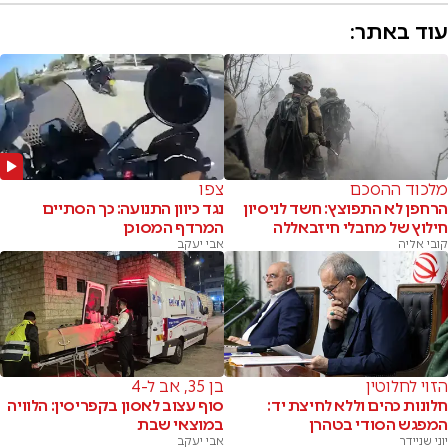
עוד באתר:
מלכוד ההסכם
צפו
הרחפן לא התפוצץ: חשד לניסיון
נגד כיוון התנועה: כך הסתיים
חילוץ של מחבלי חיזבאללה
המרדף המסוכן
קובי אליה
אבי יעקב
הזוי לחלוטין
בן 35, אב ל-4
חלונות כהים וללא לחיצת יד:
סוף עצוב לאסון בקפריסין: הלוויה
המפגש הסודי בטהרן
במוצאי שבת
יוני שניידר
אבי יעקב