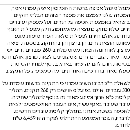
מנהל מינהל אכיפה ברשות האוכלוסין איציק עמרני אמר,
המטרה שלנו לצמצם את מספר השוהים הבלתי חוקיים
בישראל באמצעות אכיפה על הזרים, ועל מעסיקי עובדים
זרים שלא כחוק. כתוצאה מהמלחמה, חלק מפעילות האגף
נדחתה, אולם חזרנו לפעילות מלאה. העדר טיסות מונע
מאתנו הוצאת זרים, הן ברצון והן בהרחקה. במסגרת יציאה
מרצון, לאחרונה הוצאנו מטוס מלא ב-260 עובדים זרים. יש
כמה מאות עובדים זרים שמעוניינים לצאת מרצון, אולם חוסר
בטיסות גורם להם להישאר בארץ. בנוסף למחירי הטיסות
שעלו מאוד בחודשים האחרונים, מה שמשפיע על התקציב.
לשאלת ח"כ רביבו השיב עמרני כי התקינה ברשות עומדת על
330 עובדים, אולם בפועל מאוישים רק 268 תקנים. תהליך
קליטת כ"א ארוך ומייגע מאוד. זה בנוסף לתהליך שחיקה.
עובד שעובד באגף עשור, אינו העובד האולטימטיבי לצאת
לאכיפה בשטח. אנחנו בתהליך קליטת עובדים חדשים.
לדבריו, השכר הממוצע ההתחלתי לפקח הוא 6,459 ש"ח
לחודש.