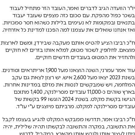
יו"ר הוועדה הגיב לדברים ואמר, העובד הזר מתחיל לעבוד
בשכר כפול מהפקח. עם סכום כזה מצפים שעובד יעבוד
בתנאים ובמקומות לא נעימים בלילות כשהוא חסר סמכויות.
ואז אנחנו שואלים את עצמנו למה הפכנו למדינת כל אזרחיה.
ח"כ רביבו הציע להטיס אותם מעקבה שבירדן, ומשם לארצות
מוצאם. לחלופין, לשכור מטוס, למלא אותו בזרים לא חוקיים
ולהחזיר את המטוס בעובדים חדשים חוקיים.
עוד אמר עמרני, השנה הוצאנו מעל 1,900 אריתראים וסודנים.
בשנת 2023 יצאו מעל 2,600 איש. יש רצון לצאת גם עקב
המלחמה, ויש שמבקשים לנסות את מזלם במדינות אחרות.
בארץ שוהים כ-11,000 עובדים מסרילנקה, 1,400 מתוכם
הגישו בקשת מקלט. בשנת 2024 הוגשו 99 בקשות של
עובדים מסרילנקה למקלט. מרביתם מיוצגים ע"י עו"ד.
ח"כ רביבו אמר, תדרשו ממבקש המקלט להגיע בעצמו לקבל
את התשובה, במקרה והתשובה לבקשתו תהיה שלילית, יהיה
ניתן לעצור אותו ולגרש אותו מהארץ. במקביל, לדרוש