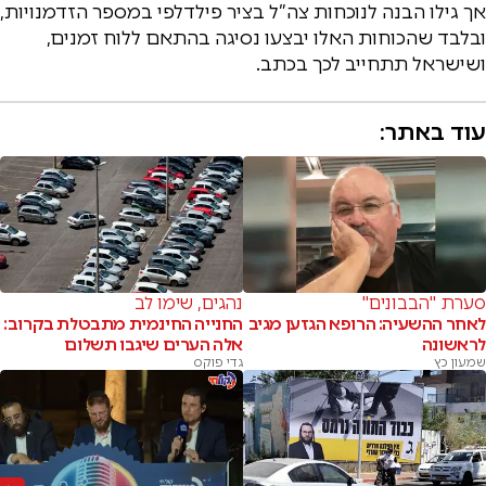
אך גילו הבנה לנוכחות צה”ל בציר פילדלפי במספר הזדמנויות,
ובלבד שהכוחות האלו יבצעו נסיגה בהתאם ללוח זמנים,
ושישראל תתחייב לכך בכתב.
עוד באתר:
סערת "הבבונים"
נהגים, שימו לב
לאחר ההשעיה: הרופא הגזען מגיב
החנייה החינמית מתבטלת בקרוב:
לראשונה
אלה הערים שיגבו תשלום
שמעון כץ
גדי פוקס