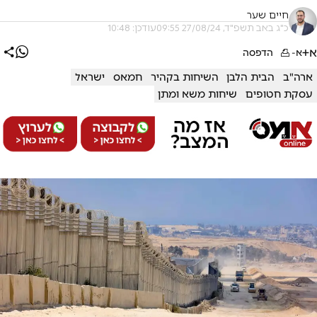
חיים שער
כ"ג באב תשפ"ד, 27/08/24 09:55
עודכן: 10:48
א+
א-
הדפסה
ארה"ב
הבית הלבן
השיחות בקהיר
חמאס
ישראל
עסקת חטופים
שיחות משא ומתן