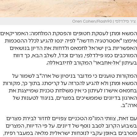
ציר פילדלפי | Oren Cohen/Flash90
המשא ומתן לעסקת חטופים והפסקת המלחמה: האמריקאים
אימצו "אסטרטגיה חדשה" לפיה ינסו להגיע לכלל ההסכמות
האפשריות בין ישראל לחמאס ולדחות את הדיון בנושאים
המורכבים כמו פילדלפי, נצרים וכדו', לשלב הבא, כך דווח
בעיתון 'אל-אחבאר' המקורב לחיזבאללה.
המקורות טוענים כי מדובר בניסיון של ארה"ב לשמור על
המשא ומתן ולא להגיע להכרזה על קריסתו. בתוך כך, מקורות
בחמאס אישרו לעיתון כי אין משלחת טכנית שמייצגת את
הארגון בדיונים שממשיכים במצרים, בניגוד לטענות של
ארה”ב.
עם זאת, צוותי המו”מ הטכניים צפויים לחזור לבירת מצרים
בשבוע הקרוב לסבב נוסף של דיונים. על פי הדיווח, המצרים
מסרבים באופן עקבי לנוכחות ישראלית מלאה במעבר רפיח,