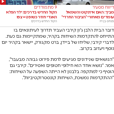
דיווח מסעיר
9 מתמודדים
מביך: האם איזנקוט והשמאל
הקול החדש בדרכים: ילד הפלא
עומדים מאחורי 'הציבור החרדי'
האגדי חוזר כשופט • צפו
פנחס בן זיו
הקול החדש בדרכים
דובר הבית הלבן ג'ון קירבי העביר תדרוך לעיתונאים בו
התייחס להתקדמות השיחות בקהיר, שמתקיימות גם כעת.
לדברי קירבי, שליחו של ביידן, ברט מקגורק, יישאר בקהיר יום
נוסף ויעזוב בקרוב.
“הנושאים שנידונים מגיעים לרמת פירוט גבוהה מבעבר”,
אמר. “נושא אחד הוא חילופי חטופים ואסירים”. קירבי גם
הוסיף כי למתקפה בלבנון לא הייתה השפעה על השיחות:
“ההתקדמות נמשכת, השיחות קונסטרוקטיביות”.