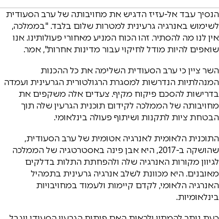
הנסיך עבד אל-עזיז הדגיש את מחויבותה של ערב הסעודית
לשימוש באנרגיה גרעינית למטרות שלום בלבד. "בממלכה,
אין לנו מה להסתיר. זהו הכוח המניע מאחורי פעולותינו. אנו
שואפים להיות מודל לחיקוי עבור מדינות אחרות", אמר.
השר ציין כי ערב הסעודית השלימה את כל ההכנות
המנהלתיות הנדרשות למסגרת הרגולטורית הגרעינית ועמדה
בדרישות להסכם פיקוח מקיף. צעדים אלה משקפים את
מחויבותה של הממלכה לקידום תוכנית הגרעין שלה תוך
הבטחת ציות לתקנות ושיתוף פעולה בינלאומי.
התוכנית הלאומית לאנרגיה אטומית של ערב הסעודית,
שהושקה ב-2017, היא אבן פינה באסטרטגיה של הממלכה
לגיוון מקורות האנרגיה שלה ולהפחתת התלות בדלקים
מאובנים. היא מכוונת לשלב אנרגיה גרעינית בתמהיל
האנרגיה הלאומי, לקדם קיימות ולעמוד במחויבויות
בינלאומיות.
כעת נותר להמתין ולראות האם פיתוח הגרעין הסעודי יוגבל