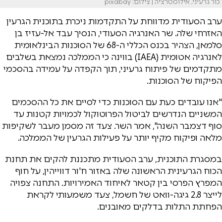
כור גרעיני, אילוסטרציה | צילום: pixabay
ערב הסעודית מדווחת על התקדמות ניכרת בתוכנית הגרעין
האזרחי שלה. שר האנרגיה הסעודי, הנסיך עבד אל-עזיז בן
סלמאן, הצהיר בכנס הכללי ה-68 של הסוכנות הבינלאומית
לאנרגיה אטומית (IAEA) בווינה כי הממלכה נמצאת בשלבים
מתקדמים של פיתוח גרעיני, תוך הקפדה על עמידה בהסכמי
הפיקוח של הסוכנות.
"אנו עובדים כעת עם הסוכנות כדי לסיים את כל ההסכמים
המשניים הנדרשים לביטול הפרוטוקול לכמויות קטנות עד
סוף דצמבר השנה", אמר השר. צעד זה מסמן מעבר לשקיפות
מלאה ופיקוח מקיף יותר על פעילות הגרעין של הממלכה.
במסגרת התוכנית, ערב הסעודית מתכננת להקים את תחנת
הכוח הגרעינית הראשונה שלה באזור ח'ור דווייהין, על חוף
המפרץ הפרסי בין קטאר לאיחוד האמירויות. התחנה צפויה
לייצר 2.8 גיגה-וואט של חשמל, צעד משמעותי לקראת
הפחתת התלות בדלקים מאובנים.