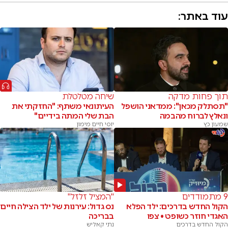
עוד באתר:
תוך פחות מדקה
שיחה מטלטלת
"תסתלק מכאן": ממדאני הושפל
העיתונאי משתף: "החזקתי את
ונאלץ לברוח מהבמה
הבת שלי המתה בידיים"
שמעון כץ
יוסי חיים מימון
9 מתמודדים
"המציל זלזל"
הקול החדש בדרכים: ילד הפלא
נס גדול: עירנות של ילד הצילה חיים
האגדי חוזר כשופט • צפו
בבריכה
הקול החדש בדרכים
נתי קאליש