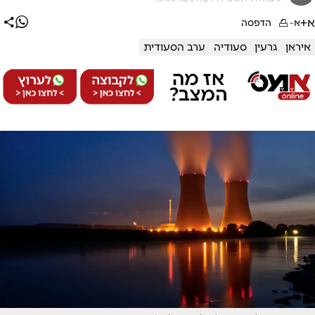
א+
א-
הדפסה
איראן
גרעין
סעודיה
ערב הסעודית