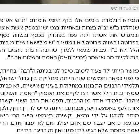
רבי אשר דויטש
הגמרא הנלמדת בימים אלו בדף היומי אומרת: "ת"ש אע"פ
שנחלקו ב"ש וב"ה בצרות ובאחיות בגט ישן ובספק אשת איש
ובמגרש את אשתו ולנה עמו בפונדק בכסף ובשווה כסף
בפרוטה ובשווה פרוטה לא נמנעו ב"ש מלישא נשים מבית
הלל ולא ב"ה מבית שמאי ללמדך שחיבה ורעות נוהגים זה
בזה לקיים מה שנאמר {זכריה ח-יט} האמת והשלום אהבו".
כאשר הייתי ילד צעיר לימים, סיפר לנו בכיתה ה"רבה" בחיידר,
כי לפני כמאה וחמישים שנה הייתה מחלוקת בין גדולי ישראל,
תלמידי הרבנים התבוננו במחלוקת בעיניים אישיות, לא כבית
שמאי ובית הלל אשר רצו לקיים את הפסוק "האמת והשלום
אהבו", תלמידי אחד מן הרבנים, תפסו את הרב השני וקשרו
אותו לעץ באמצע היער, וסברתם הייתה כי יש לו דין רודף, ולכן
מותר להורגו על ידי גרמא, וקשירה באמצע היער הרי היא
כגרמא, כי אם יעבור שם אדם יצילו, ואם לא יעבור אדם, הרי
שמת מחמת שלא הגיע לידו מזון ואין זה הריגה בידיים.