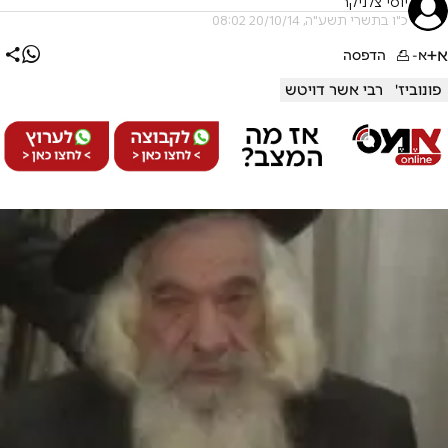
יוסי צלניקר
כ"ו בתשרי תשע"ה, 20/10/14 08:02
א+
א-
הדפסה
פונוביז'
רבי אשר דויטש