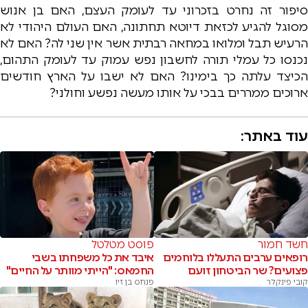
סיפור זה נחרט בזכרוני עד לעומק העצם, האם בן אנוש
מסוגל להגיע לכזאת דיוטא תחתונה, האם העולם היהודי לא
הרעיש תבל ומלואו במחאה רבתית אשר אין שני לה? האם לא
נכנסו כל עמלי תורה לחשבון נפש עמוק עד לעומק התהום,
הכיצד עלתה כך בימינו? האם לא ישבו על הארץ חודשים
ארוכים ממררים בבכי על אותו מעשה נפשע וחולני?
עוד באתר:
חשד חמור
פוסט מטלטל
רופאים ערבים התעללו בלוחמים
איבד את כל משפחתו בשבי
פצועים? שר הביטחון זועם
החמאס: "הייתי מוותר על החיים"
קובי פינקלר
פנחס בן זיו