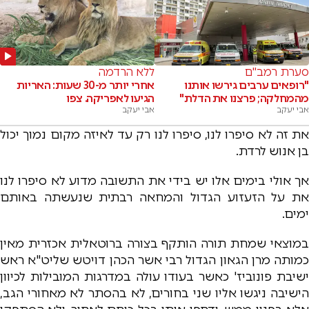
סערת רמב"ם
ללא הרדמה
"רופאים ערבים גירשו אותנו
אחרי יותר מ-30 שעות: האריות
מהמחלקה; פרצנו את הדלת"
הגיעו לאפריקה. צפו
אבי יעקב
אבי יעקב
את זה לא סיפרו לנו, סיפרו לנו רק עד לאיזה מקום נמוך יכול
בן אנוש לרדת.
אך אולי בימים אלו יש בידי את התשובה מדוע לא סיפרו לנו
את על הזעזוע הגדול והמחאה רבתית שנעשתה באותם
ימים.
במוצאי שמחת תורה הותקף בצורה ברוטאלית אכזרית מאין
כמותה מרן הגאון הגדול רבי אשר הכהן דויטש שליט"א ראש
ישיבת פונוביז' כאשר בעודו עולה במדרגות המובילות לכיוון
הישיבה ניגשו אליו שני בחורים, לא בהסתר לא מאחורי הגב,