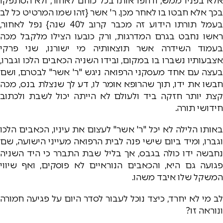
אלא בפניו ממש, ודחפו אותו בכל כוחם לאחור, ולא הסתפקו
בכך אלא חבטו בו לאחר מכן. ר' אשר {זהו שמו המרטיט כל לב
בעמל תורתו הידוע זה מכבר קרוב ל40 שנה} נפל לאחור,
ראשו נחבט בגרם המדרגות, ורק כובעו הצילו מלקבל מכה
בעמוד השידרה אשר תוצאותיה מי ישורנו, שני פרקי
אצבעותיו נשברו בו במקום, ובידו השניה הכאבים הלכו וגברו,
בעצה עם אחד מעסקני הרפואה ניגש "ר' אשר" לבטרם, ושם
חבשו את ידו, תוך שהרופא אומר לו, דע לך שנצלת בנס, מכה
קצת יותר חזקה ביד ולעולם לא הייתה יכול לשבת ולכתוב
חידושי תורה.
באותו הלילה לא יכל "ר' אשר" לעצום את עיניו, הכאבים הלכו
וגברו, ומיד ביום שישי פנה לבית הרפואה מעייני הישועה, שם
נחבשה ידו כולה בגבס, אך בליל שבת התברר כי היד השניה
פגועה גם היא, והכאבים הנוראיים לא פוסקים, ואף שיווי
המשקל שלו איבד משהו.
לב מי לא יחרד, כיצד נוכל לעבור לסדר היום על פגיעה חמורה
ונוראה זו?